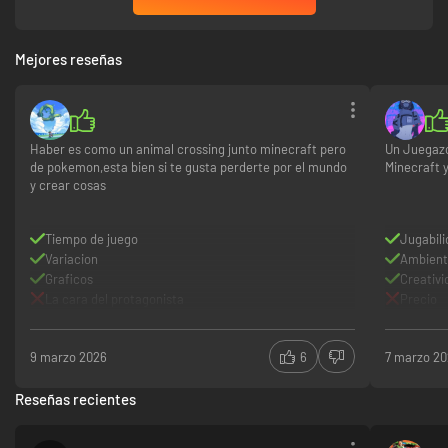
Mejores reseñas
Haber es como un animal crossing junto minecraft pero
Un Juegazo
de pokemon,esta bien si te gusta perderte por el mundo
Minecraft
y crear cosas
Tiempo de juego
Jugabil
Variacion
Ambien
Graficos
Creativi
La cara del protagonista
Precio
9 marzo 2026
6
7 marzo 2
Reseñas recientes