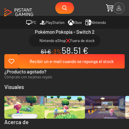
PC
PlayStation
Xbox
Nintendo
Pokémon Pokopia - Switch 2
Nintendo eShop
Fuera de stock
58.51 €
61 €
-3%
Recibir un e-mail cuando se reponga el stock
¿Producto agotado?
Cómpralo con tarjetas regalo
Visuales
Acerca de