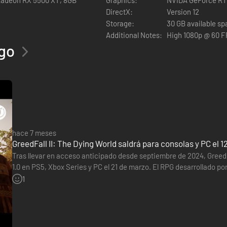
DirectX:
Version 12
Storage:
30 GB available s
Additional Notes:
High 1080p @ 60 
ego
hace 7 meses
GreedFall II: The Dying World saldrá para consolas y PC el 
Tras llevar en acceso anticipado desde septiembre de 2024, GreedFal
1.0 en PS5, Xbox Series y PC el 21 de marzo. El RPG desarrollado p
de gameplay que nos ofrece un vistazo a los sistemas…
1