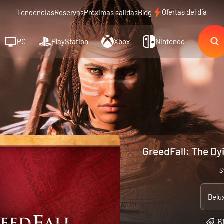
Ofertas del día
Tendencias
Reservas
Próximas salidas
Blog
PC
PlayStation
Xbox
Nintendo
GreedFall: The Dy
S
Delu
6