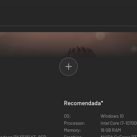
Recomendada
*
OS:
Windows 10
Processor:
Intel Core i7-1070
Memory:
16 GB RAM
Radeon RX 5500 XT, 8GB
Graphics:
NVIDA GeForce RT