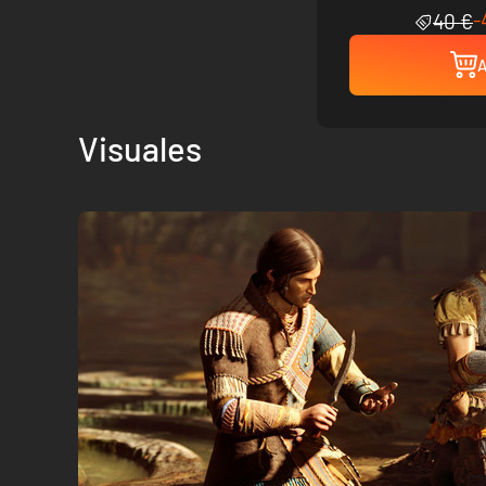
-
40 €
A
Visuales