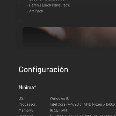
- Peren's Black Mass Pack
- Art Pack
Configuración
Mínima
*
OS:
Windows 10
Processor:
Intel Core i7-4790 or AMD Ryzen 5 1500X
Memory:
16 GB RAM
Graphics:
NVIDIA GeForce GTX 1060, 6GB or AMD 