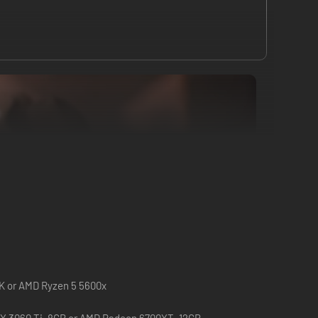
0K or AMD Ryzen 5 5600x
X 3060 Ti, 8GB or AMD Radeon 6700XT, 12GB