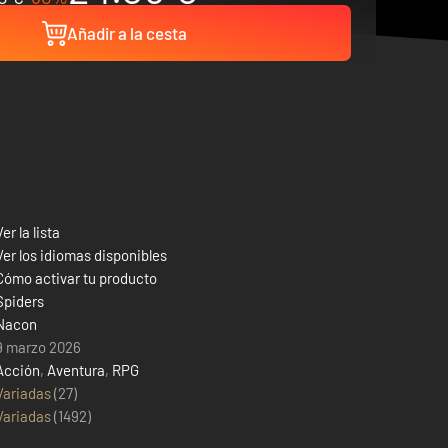
Añadir a la cesta
Ver la lista
Ver los idiomas disponibles
Cómo activar tu producto
Spiders
Nacon
9 marzo 2026
Acción
,
Aventura
,
RPG
Variadas
(27)
Variadas
(
1492
)