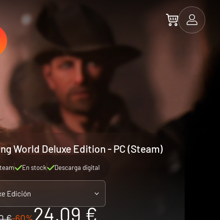
ing World Deluxe Edition - PC (Steam)
team
En stock
Descarga digital
xe Edición
24.09 €
0 €
-60%