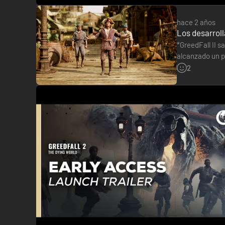
hace 2 años
Los desarroll
*GreedFall II s
alcanzado un p
una serie de 
2