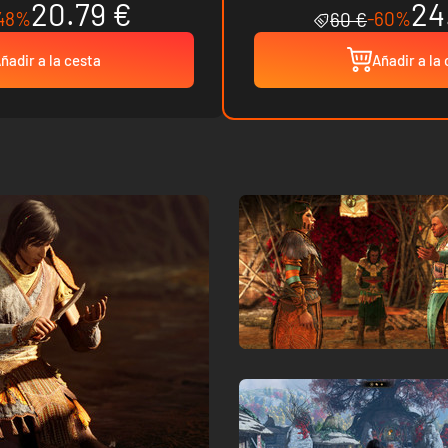
20.79 €
24
48%
-60%
60 €
ñadir a la cesta
Añadir a la