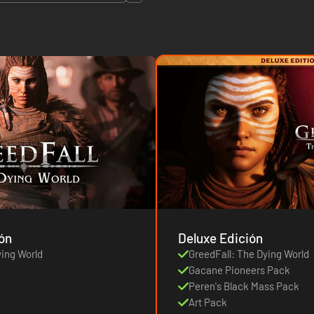
ón
Deluxe Edición
ying World
GreedFall: The Dying World
Gacane Pioneers Pack
Peren's Black Mass Pack
Art Pack