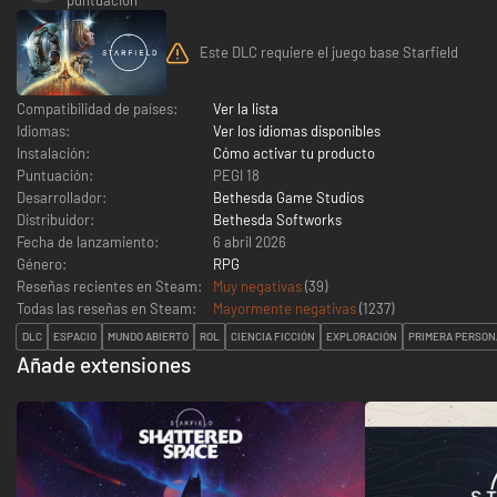
Este DLC requiere el juego base Starfield
Compatibilidad de países:
Ver la lista
Idiomas:
Ver los idiomas disponibles
Instalación:
Cómo activar tu producto
Puntuación:
PEGI 18
Desarrollador:
Bethesda Game Studios
Distribuidor:
Bethesda Softworks
Fecha de lanzamiento:
6 abril 2026
Género:
RPG
Reseñas recientes en Steam:
Muy negativas
(39)
Todas las reseñas en Steam:
Mayormente negativas
(
1237
)
DLC
ESPACIO
MUNDO ABIERTO
ROL
CIENCIA FICCIÓN
EXPLORACIÓN
PRIMERA PERSON
Añade extensiones