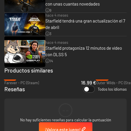
con unas cuantas novedades
9
hace 4 meses
Starfield tendrá una gran actualización el 7
de abril
3
hace 4 meses
Starfield protagoniza 12 minutos de vídeo
con DLSS 5
14
Productos similares
-15%
-56%
16.99 €
Farever - PC (Steam)
Outer Wilds - PC (St
Reseñas
Todos los idiomas
--
No hay suficientes reseñas para calcular la puntuación
¡Valora este juego!