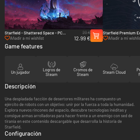
20 €
Starfield - Shattered Space - PC
Starfield Premium Ed
12.99 €
(Steam)
PC (Steam)
Añadir a mi wishlist
Añadir a mi wishli
Game features
Logros de
Cromos de
P
Un jugador
Steam Cloud
Steam
Steam
Descripción
Una despiadada facción de desertores militares ha compuesto un
ejército de robots con un objetivo: unir por la fuerza a toda la humanidad.
Explora nuevos rincones del espacio, descubre tecnologías inéditas y
consigue armas arrolladoras para hacer frente a un enemigo con sed de
tiranía en este contenido descargable que desarrolla la historia de
Starfield.
Configuración