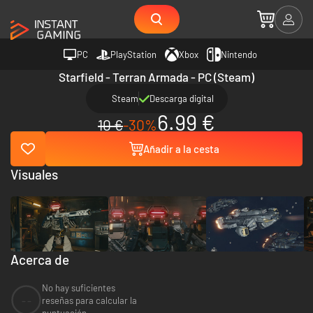
PC
PlayStation
Xbox
Nintendo
Starfield - Terran Armada - PC (Steam)
Steam
Descarga digital
6.99 €
10 €
-30%
Añadir a la cesta
Visuales
Acerca de
No hay suficientes
--
reseñas para calcular la
puntuación