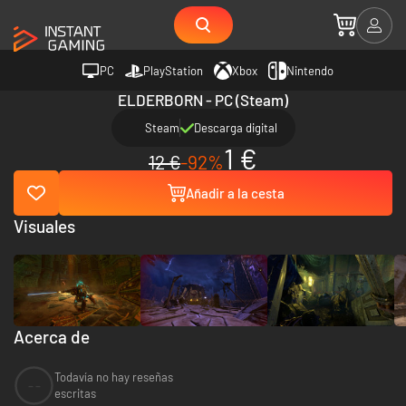
PC
PlayStation
Xbox
Nintendo
ELDERBORN - PC (Steam)
Steam
Descarga digital
1 €
12 €
-92%
Añadir a la cesta
Visuales
Acerca de
Todavía no hay reseñas
--
escritas