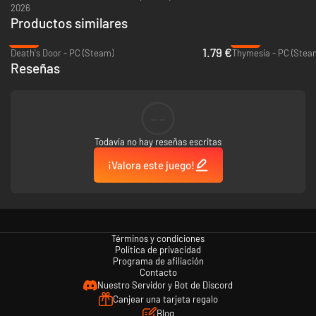
2026
más.
Productos similares
Una gran variedad de enemigos, cada uno con su propio estilo de
lucha, sus trucos, sus puntos fuertes y sus debilidades.
-91%
-81%
1.79 €
Una banda sonora de heavy metal épica y original, con un punto
Death's Door - PC (Steam)
Thymesia - PC (Stea
exótico y algo de electrónica.
Reseñas
Un homenaje sin complejos a la fantasía heroica de Robert E.
Howard y a la magnífica cultura pop de los 80 y 90.
--
¡Saca tu lado bárbaro!
Todavía no hay reseñas escritas
¡Valora este juego!
Términos y condiciones
Política de privacidad
Programa de afiliación
Contacto
Nuestro Servidor y Bot de Discord
Canjear una tarjeta regalo
Blog