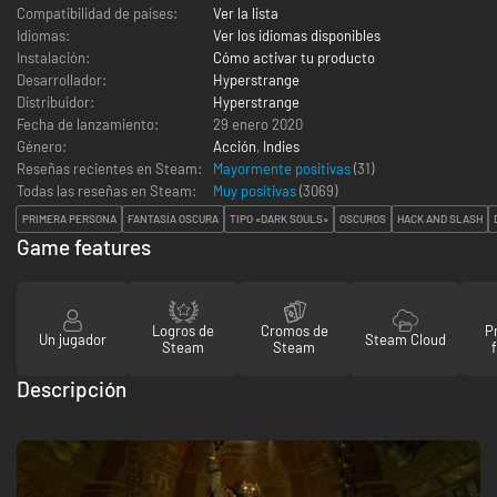
Compatibilidad de países:
Ver la lista
Idiomas:
Ver los idiomas disponibles
Instalación:
Cómo activar tu producto
Desarrollador:
Hyperstrange
Distribuidor:
Hyperstrange
Fecha de lanzamiento:
29 enero 2020
Género:
Acción
,
Indies
Reseñas recientes en Steam:
Mayormente positivas
(31)
Todas las reseñas en Steam:
Muy positivas
(
3069
)
PRIMERA PERSONA
FANTASÍA OSCURA
TIPO «DARK SOULS»
OSCUROS
HACK AND SLASH
Game features
Logros de
Cromos de
P
Un jugador
Steam Cloud
Steam
Steam
Descripción