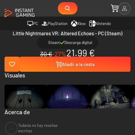
PC
PlayStation
Xbox
Nintendo
Little Nightmares VR: Altered Echoes - PC (Steam)
Steam
Descarga digital
21.99 €
30 €
-27%
Añadir a la cesta
Visuales
Acerca de
Todavía no hay reseñas
--
escritas