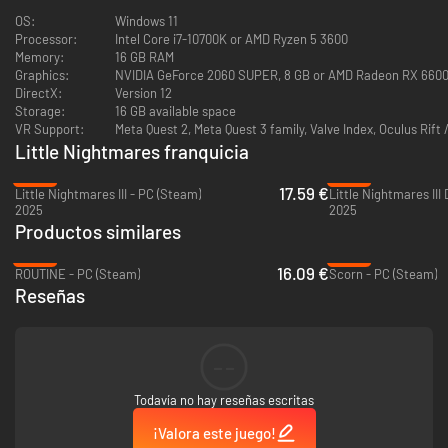
de tu existencia y a unir las piezas de lo que se rompió.
Los inquietantes entornos que atraviesas están plagados de ecos de
OS:
Windows 11
eventos pasados, susurros de conexiones ocultas y señales de que tu
Processor:
Intel Core i7-10700K or AMD Ryzen 5 3600
viaje es parte de algo más grande. Afrontar estos misterios supone
Memory:
16 GB RAM
plantarle cara no solo a amenazas externas, sino también a la
Graphics:
NVIDIA GeForce 2060 SUPER, 8 GB or AMD Radeon RX 6600
sobrecogedora realidad de tu propia transformación...
DirectX:
Version 12
Storage:
16 GB available space
VR Support:
Meta Quest 2, Meta Quest 3 family, Valve Index, Oculus Rift 
Little Nightmares franquicia
-56%
-28%
17.59 €
Little Nightmares III - PC (Steam)
2025
2025
Productos similares
-36%
-90%
16.09 €
ROUTINE - PC (Steam)
Scorn - PC (Steam)
Reseñas
--
Todavía no hay reseñas escritas
¡Valora este juego!