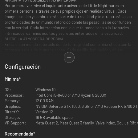
Por primera vez, vive el inquietante universo de Little Nightmares en
primera persona, a través de tus propios ojos en realidad virtual. Cada
imagen, sonido y sombra serán parte de tu realidad y te arrastrarán a las
profundidades de un mundo retorcido donde las pesadillas se confunden
con la verdad. Cada interacción con lo que te rodea saca a la luz puzles
intrincados, caminos ocultos y secretos enterrados en la oscuridad.
SUFRE LA ATMÓSFERA OPRESIVA
Entra en un mundo retorcido donde tu fragilidad como niña choca con la
grotesca escala de lo que te rodea. Cada pasillo, habitación y objeto
parecen fuera de lugar y te sumergen en una realidad que se opone a la
lógica y al confort. El peligro asoma en cada esquina de la oscuridad. La
Configuración
desazón que sientes no afloja las riendas en ningún momento y cada paso
que das parece arriesgado.
UNE LAS PIEZAS
Mínima
*
Más allá del miedo te aguarda el misterio. Tu viaje no solo consiste en
sobrevivir, también en redescubrir: es una aventura para reunirte con la
OS:
Windows 10
parte de ti misma que se ha perdido. Te esperan nuevos escenarios
Processor:
Intel Core i5-8400 or AMD Ryzen 5 2600X
extraños y enemigos espeluznantes, pero también emergen fragmentos
Memory:
12 GB RAM
de familiaridad que sugieren verdades más profundas. A medida que
Graphics:
NVIDIA GeForce GTX 1060, 6 GB or AMD Radeon RX 5700 XT
descubres pistas relacionadas con la historia de Six y la enigmática
DirectX:
Version 12
Transmisión, afloran preguntas sobre tu identidad y sentido de
Storage:
16 GB available space
pertenencia.
VR Support:
Meta Quest 2, Meta Quest 3 family, Valve Index, Oculus Rift 
¿Por qué estás aquí? ¿Cuál es tu propósito en este mundo distorsionado?
Cada puzle resuelto y cada secreto descubierto te acercan a la esencia
Recomendada
*