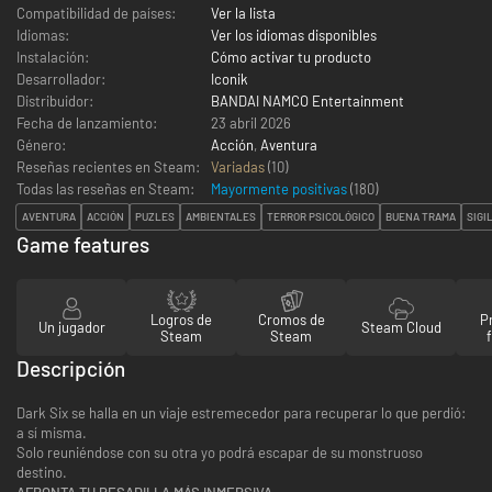
Compatibilidad de países:
Ver la lista
Idiomas:
Ver los idiomas disponibles
Instalación:
Cómo activar tu producto
Desarrollador:
Iconik
Distribuidor:
BANDAI NAMCO Entertainment
Fecha de lanzamiento:
23 abril 2026
Género:
Acción
,
Aventura
Reseñas recientes en Steam:
Variadas
(10)
Todas las reseñas en Steam:
Mayormente positivas
(
180
)
AVENTURA
ACCIÓN
PUZLES
AMBIENTALES
TERROR PSICOLÓGICO
BUENA TRAMA
SIGI
Game features
Logros de
Cromos de
P
Un jugador
Steam Cloud
Steam
Steam
Descripción
Dark Six se halla en un viaje estremecedor para recuperar lo que perdió:
a sí misma.
Solo reuniéndose con su otra yo podrá escapar de su monstruoso
destino.
AFRONTA TU PESADILLA MÁS INMERSIVA