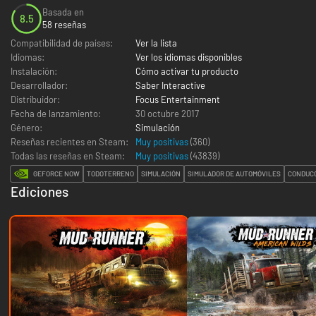
Basada en
8.5
58 reseñas
Compatibilidad de países:
Ver la lista
Idiomas:
Ver los idiomas disponibles
Instalación:
Cómo activar tu producto
Desarrollador:
Saber Interactive
Distribuidor:
Focus Entertainment
Fecha de lanzamiento:
30 octubre 2017
Género:
Simulación
Reseñas recientes en Steam:
Muy positivas
(360)
Todas las reseñas en Steam:
Muy positivas
(
43839
)
GEFORCE NOW
TODOTERRENO
SIMULACIÓN
SIMULADOR DE AUTOMÓVILES
CONDUC
Ediciones