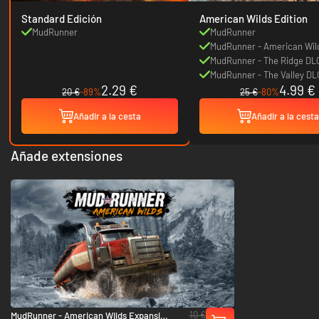
Standard Edición
American Wilds Edition
MudRunner
MudRunner
MudRunner - American Wil
Expansion
MudRunner - The Ridge DL
MudRunner - The Valley DL
2.29 €
4.99 €
20 €
-89%
25 €
-80%
Añadir a la cesta
Añadir a la cesta
Añade extensiones
10 €
MudRunner - American Wilds Expansion