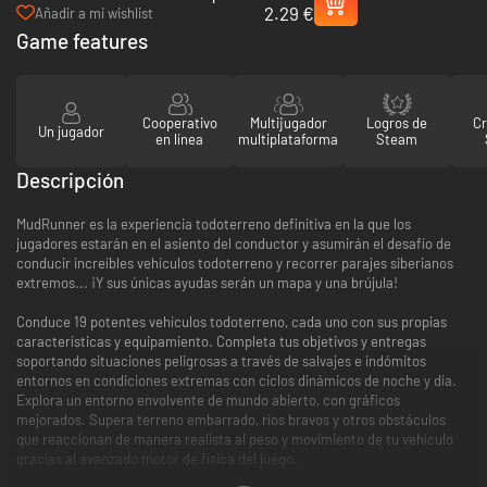
2.29 €
- PC (Steam)
Añadir a mi wishlist
Game features
Cooperativo
Multijugador
Logros de
C
Un jugador
en línea
multiplataforma
Steam
Descripción
MudRunner es la experiencia todoterreno definitiva en la que los
jugadores estarán en el asiento del conductor y asumirán el desafío de
conducir increíbles vehículos todoterreno y recorrer parajes siberianos
extremos... ¡Y sus únicas ayudas serán un mapa y una brújula!
Conduce 19 potentes vehículos todoterreno, cada uno con sus propias
características y equipamiento. Completa tus objetivos y entregas
soportando situaciones peligrosas a través de salvajes e indómitos
entornos en condiciones extremas con ciclos dinámicos de noche y día.
Explora un entorno envolvente de mundo abierto, con gráficos
mejorados. Supera terreno embarrado, ríos bravos y otros obstáculos
que reaccionan de manera realista al peso y movimiento de tu vehículo
gracias al avanzado motor de física del juego.