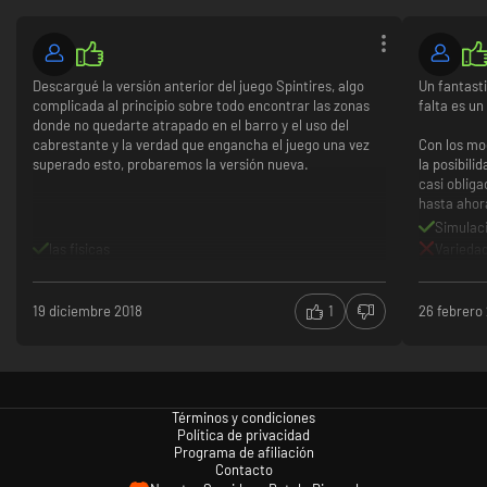
Descargué la versión anterior del juego Spintires, algo
Un fantast
complicada al principio sobre todo encontrar las zonas
falta es u
donde no quedarte atrapado en el barro y el uso del
cabrestante y la verdad que engancha el juego una vez
Con los mo
superado esto, probaremos la versión nueva.
la posibil
casi oblig
hasta ahor
Simulac
las fisicas
Varieda
19 diciembre 2018
1
26 febrero
Términos y condiciones
Política de privacidad
Programa de afiliación
Contacto