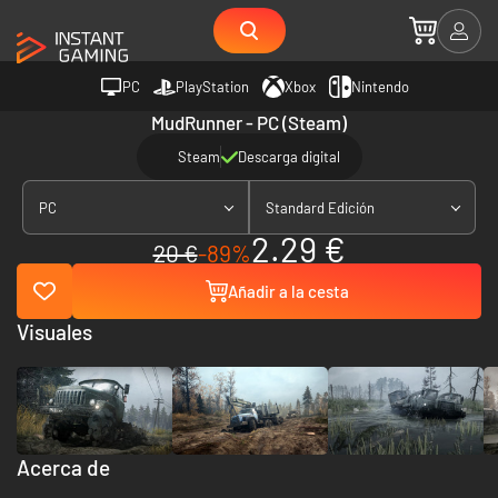
PC
PlayStation
Xbox
Nintendo
MudRunner - PC (Steam)
Steam
Descarga digital
PC
Standard Edición
2.29 €
20 €
-89%
Añadir a la cesta
Visuales
Acerca de