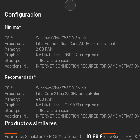
Tu mapa, tu brújula, tu cabrestante y tus habilidades al volante serán tus
mejores aliados. Puedes ir por tu cuenta o unirte con hasta tres
Configuración
jugadores más en el multijugador cooperativo. Descarga mods creados
por comunidad de aficionados y disfruta de una gran carga de contenido
y una experiencia MudRunner que evoluciona constantemente.
Mínima
*
OS *:
Windows Vista/7/8/10 (64-bit)
La experiencia todoterreno definitiva
Processor:
Intel Pentium Dual Core 2.0GHz or equivalent
Una selección más amplia de 19 increíbles vehículos todoterreno
Memory:
2 GB RAM
Explora un inmenso, indómito entorno de mundo abierto
Graphics:
NVIDIA GeForce 9600 GT or equivalent
Gráficos mejorados y un avanzado motor de física para un realismo
Storage:
1 GB available space
extremo
Additional Notes:
INTERNET CONNECTION REQUIRED FOR GAME ACTIVATION AND 
Completa peligrosos objetivos y entregas en condiciones extremas
Recomendada
*
¡Juega de forma individual o en multijugador cooperativo de hasta 4
personas!
OS *:
Windows Vista/7/8/10 (64-bit)
Descarga mods para una experiencia que no cesa de evolucionar
Processor:
Intel Core 2 Duo 2.5GHz or equivalent
Memory:
4 GB RAM
Graphics:
NVIDIA GeForce GTX 470 or equivalent
Storage:
1 GB available space
Additional Notes:
INTERNET CONNECTION REQUIRED FOR GAME ACTIVATION AND 
Productos similares
-45%
-62%
10.99 €
Euro Truck Simulator 2 - PC & Mac (Steam)
SnowRunner - PC & 