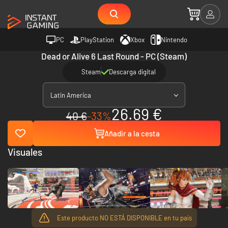
PC
PlayStation
Xbox
Nintendo
Dead or Alive 6 Last Round - PC (Steam)
Steam
Descarga digital
Latin America
26.69 €
40 €
-33%
Añadir a la cesta
Visuales
Este producto NO ESTÁ DISPONIBLE en tu país