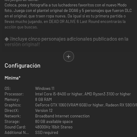
Coloca, posa y fotografía a tus luchadores favoritos con el nuevo Modo
foto. Juega con el plantel original de DOA6 y 5 personajes que fueron DLC
en el original, que traen ropa nueva. Da igual si es tu primera partida o
llevas mucho jugando, en DEAD OR ALIVE 6 Last Round encontrarás la
acción que buscas.
◆ ¡Incluye cinco personajes adicionales publicados en la
versión original!
Configuración
Mínima
*
OS:
Windows 11
Processor:
Intel Core i5-8400 or higher, AMD Ryzen3 3100 or higher
Memory:
8 GB RAM
Graphics:
GeForce GTX 1060 (VRAM 6GB) or higher, Radeon RX 590 (V
DirectX:
Version 12
Network:
Broadband Internet connection
Storage:
80 GB available space
Sound Card:
48000Hz 16bit Stereo
Additional Notes:
SSD required
Controla a 29 personajes, incluyendo cinco que originalmente fueron