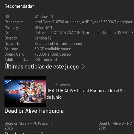
extras o DLC en el original: Nyotengu, Phase 4, Momiji, Rachel y Tamaki.
Recomendada
*
◆ ¡Organiza tus propias peleas con el NUEVO Modo foto!
OS:
Windows 11
Processor:
Intel Core i7-8700 or higher, AMD Ryzen5 3600XT or higher
Memory:
16 GB RAM
Graphics:
GeForce GTX 1070 (VRAM 8GB) or higher, Radeon RX 5700 X
DirectX:
Version 12
Network:
Broadband Internet connection
Storage:
80 GB available space
Sound Card:
48000Hz 16bit Stereo
Additional Notes:
SSD required
Últimas noticias de este juego
hace 6 meses
DEAD OR ALIVE 6 Last Round saldrá el 25
de junio
Elige tu escenario y personajes, posiciónalos libremente, cambia sus
Dead or Alive franquicia
poses y expresiones, y crea tus propios momentos legendarios en el
nuevo Modo foto.
Dead or Alive 7 - PC (Steam)
Dead Or Alive 6 - PC 
◆ De simples escaramuzas a estrategias serias, ¡DOA6LR
2026
2019
es EL juego de lucha en 3D definitivo!