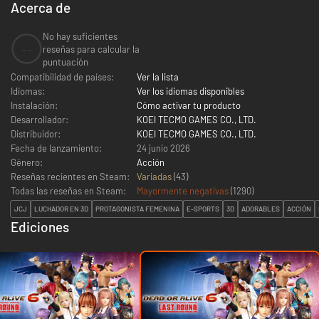
Acerca de
No hay suficientes
--
reseñas para calcular la
puntuación
Compatibilidad de países:
Ver la lista
Idiomas:
Ver los idiomas disponibles
Instalación:
Cómo activar tu producto
Desarrollador:
KOEI TECMO GAMES CO., LTD.
Distribuidor:
KOEI TECMO GAMES CO., LTD.
Fecha de lanzamiento:
24 junio 2026
Género:
Acción
Reseñas recientes en Steam:
Variadas
(43)
Todas las reseñas en Steam:
Mayormente negativas
(
1290
)
JCJ
LUCHADOR EN 3D
PROTAGONISTA FEMENINA
E-SPORTS
3D
ADORABLES
ACCIÓN
Ediciones