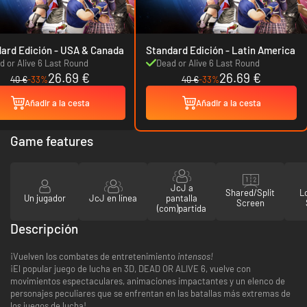
Standard Edición - USA & Canada
Standard Edición - Latin America
d or Alive 6 Last Round
Dead or Alive 6 Last Round
26.69 €
26.69 €
40 €
-33%
40 €
-33%
Añadir a la cesta
Añadir a la cesta
Game features
JcJ a
Shared/Split
L
Un jugador
JcJ en línea
pantalla
Screen
(com)partida
Descripción
¡Vuelven los combates de entretenimiento
intensos!
¡El popular juego de lucha en 3D, DEAD OR ALIVE 6, vuelve con
movimientos espectaculares, animaciones impactantes y un elenco de
personajes peculiares que se enfrentan en las batallas más extremas de
los juegos de lucha!