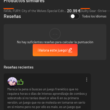
Productos similares
-65%
-71%
Usa llaves en el momento perfecto para lisiar a tu oponente, llena el
20.99 €
FATAL FURY: City of the Wolves Special Edition - PC (Steam)
Guilty Gear -Strive- 
Indicador de ruptura y desata poderosos ataques especiales. Machaca los
Reseñas
Todos los idiomas
botones de una Acometida letal para ejecutar un combo tan fácil como
devastador. Lanza a tu oponente a una Zona de peligro para infligir más
daño. DEAD OR ALIVE 6 Last Round tiene algo para todos, tanto
primerizos como veteranos.
--
Nota:
- Esta versión incluye licencias para 29 personajes y una clave de
No hay suficientes reseñas para calcular la puntuación
desbloqueo de la historia. Asegúrate de no realizar compras innecesarias
o redundantes.
¡Valora este juego!
- Hay disponible una versión gratuita del juego: DEAD OR ALIVE 6 Last
Round Core Fighters.
- Los atuendos desbloqueados o comprados en DEAD OR ALIVE 6 se
pueden transferir a esta versión. Es posible que haya algunas
Reseñas recientes
excepciones no transferibles.
- Para saber más sobre la transferencia de datos de DEAD OR ALIVE 6,
consulta nuestra web oficial.
Merece la pena si buscas un juego frenético que no
requiera horas o dias de intenso aprendizaje de combos y
sobretodo si no tenias dead or alive 6 en su primera
versión, un juego que no se molesta en tomarse en serio
en si mismo pero no por ello es malo, es un juego que