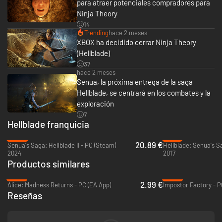
para atraer potenciales compradores para
Ninja Theory
14
Trending
hace 2 meses
XBOX ha decidido cerrar Ninja Theory
(Hellblade)
UNA VIBRANTE MISIÓN FRUTO DE LA FANTASÍA
37
Viaja al purgatorio nacido de la visión psicótica de una guerrera celta.
hace 2 meses
Explora un mundo interconectado y definido por el mito, los recuerdos y
Senua, la próxima entrega de la saga
el dolor para descubrir las verdades (y mentiras) del viaje de Senua hacia
Hellblade, se centrará en los combates y la
la paz interior. Usa tu percepción y resuelve los rompecabezas en un
exploración
mundo amenazado por la belleza y la toxicidad de una fuerza dorada
7
invasora.
Hellblade franquicia
-58%
-77%
20.89 €
Senua's Saga: Hellblade II - PC (Steam)
Hellblade: Senua's Sa
2024
2017
Productos similares
-70%
-75%
2.99 €
Alice: Madness Returns - PC (EA App)
Impostor Factory - 
Reseñas
UNA HISTORIA INDEPENDIENTE Y DEFINITORIA