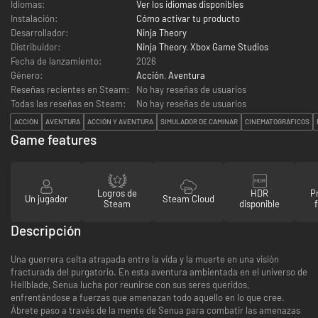
Idiomas:
Ver los idiomas disponibles
Instalación:
Cómo activar tu producto
Desarrollador:
Ninja Theory
Distribuidor:
Ninja Theory
,
Xbox Game Studios
Fecha de lanzamiento:
2026
Género:
Acción
,
Aventura
Reseñas recientes en Steam:
No hay reseñas de usuarios
Todas las reseñas en Steam:
No hay reseñas de usuarios
ACCIÓN
AVENTURA
ACCIÓN Y AVENTURA
SIMULADOR DE CAMINAR
CINEMATOGRÁFICOS
Game features
Logros de
HDR
P
Un jugador
Steam Cloud
Steam
disponible
Descripción
Una guerrera celta atrapada entre la vida y la muerte en una visión
fracturada del purgatorio. En esta aventura ambientada en el universo de
Hellblade, Senua lucha por reunirse con sus seres queridos,
enfrentándose a fuerzas que amenazan todo aquello en lo que cree.
Ábrete paso a través de la mente de Senua para combatir las amenazas