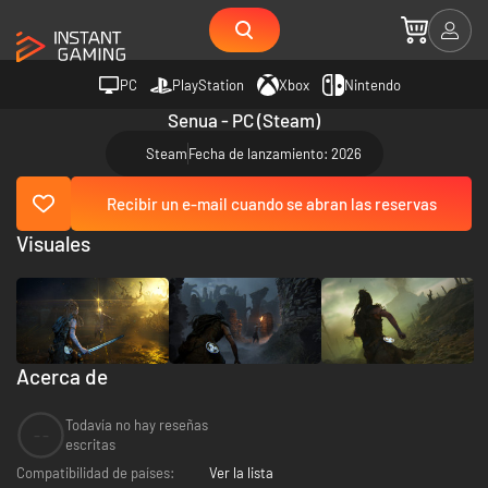
PC
PlayStation
Xbox
Nintendo
Senua - PC (Steam)
Steam
Fecha de lanzamiento: 2026
Recibir un e-mail cuando se abran las reservas
Visuales
Acerca de
Todavía no hay reseñas
--
escritas
Compatibilidad de países:
Ver la lista