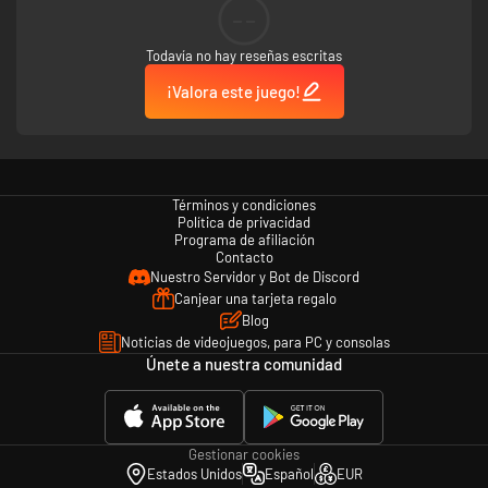
Una historia ideal para adentrarse en el viaje de Senua, donde tendrá que
--
luchar para alcanzar el más allá y reunirse con esos seres tan queridos
que ha perdido a lo largo de la vida. Enfréntate a los dioses, los espíritus y
Todavía no hay reseñas escritas
los seres místicos que acompañan a Senua en su camino hacia la paz en
una historia de acción y aventura que cobra vida gracias a una
¡Valora este juego!
experiencia de juego inmersiva que destaca tanto en el apartado visual
como en el sonoro; una historia que no puedes perderte.
Términos y condiciones
Política de privacidad
Programa de afiliación
Contacto
Nuestro Servidor y Bot de Discord
Canjear una tarjeta regalo
Blog
Noticias de videojuegos, para PC y consolas
Únete a nuestra comunidad
Gestionar cookies
Estados Unidos
Español
EUR