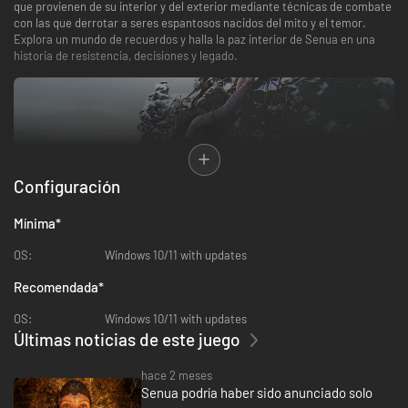
que provienen de su interior y del exterior mediante técnicas de combate
con las que derrotar a seres espantosos nacidos del mito y el temor.
Explora un mundo de recuerdos y halla la paz interior de Senua en una
historia de resistencia, decisiones y legado.
Configuración
Mínima
*
UN JUEGO DE ACCIÓN Y AVENTURA MARCADO POR EL MITO Y LA LOCURA
OS:
Windows 10/11 with updates
Adéntrate en una visión imaginaria del purgatorio y enfréntate a
encarnaciones del miedo, la destrucción y el dolor con violentas técnicas
Recomendada
*
de combate. Domina las armas, lucha con una en cada mano en el fragor
de la batalla y libera habilidades devastadoras para superar a los
OS:
Windows 10/11 with updates
enemigos monstruosos de la mente y a los jefes quiméricos que
Últimas noticias de este juego
encontrarás durante tu aventura.
hace 2 meses
Senua podría haber sido anunciado solo