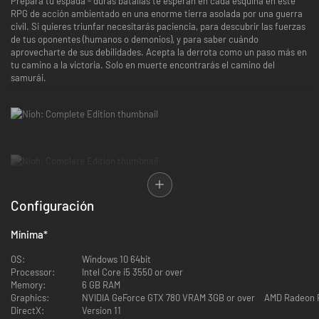
Prepara tu espada - duras batallas te esperan en cada esquina en este
RPG de acción ambientado en una enorme tierra asolada por una guerra
civil. Si quieres triunfar necesitarás paciencia, para descubrir las fuerzas
de tus oponentes (humanos o demonios), y para saber cuándo
aprovecharte de sus debilidades. Acepta la derrota como un paso más en
tu camino a la victoria. Solo en muerte encontrarás el camino del
samurái.
Configuración
La edición completa incluye todo el juego, así como las tres expansiones
con capítulos adicionales de la historia: El Dragón del Norte, Honor
Mínima
*
sublevado y el Fin de la tragedia.
OS:
Windows 10 64bit
El Dragón del Norte
Processor:
Intel Core i5 3550 or over
Esta expansión comienza en la región de Tohoku, donde Masamune Date,
Memory:
6 GB RAM
el famoso Dragón Tuerto, reúne en secreto piedras espirituales.
Graphics:
NVIDIA GeForce GTX 780 VRAM 3GB or over AMD Radeon 
DirectX:
Version 11