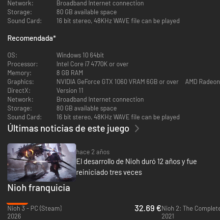
Network:
Broadband Internet connection
Storage:
80 GB available space
Sound Card:
16 bit stereo, 48KHz WAVE file can be played
Recomendada
*
OS:
Windows 10 64bit
Processor:
Intel Core i7 4770K or over
Honor sublevado
Memory:
8 GB RAM
Ábrete paso a través de la campaña de invierno del asalto de Osaka y
Graphics:
NVIDIA GeForce GTX 1060 VRAM 6GB or over AMD Radeon
sigue los pasos de uno de los mejores generales de Japón de la Guerra de
DirectX:
Version 11
los Estados, el valiente Yukimura Sanada.
Network:
Broadband Internet connection
Storage:
80 GB available space
Sound Card:
16 bit stereo, 48KHz WAVE file can be played
Últimas noticias de este juego
hace 2 años
El desarrollo de Nioh duró 12 años y fue
reiniciado tres veces
Nioh franquicia
Fin de la tragedia
Únete a la campaña estival del asalto de Osaka a medida que la Guerra de
-59%
los Estados toca a su fin en el último capítulo de la historia de William.
32.69 €
Nioh 3 - PC (Steam)
Nioh 2: The Complete
2026
2021