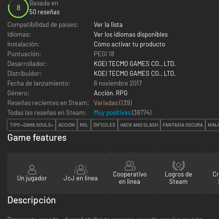
Basada en
8
50 reseñas
Compatibilidad de países:
Ver la lista
Idiomas:
Ver los idiomas disponibles
Instalación:
Cómo activar tu producto
Puntuación:
PEGI 18
Desarrollador:
KOEI TECMO GAMES CO., LTD.
Distribuidor:
KOEI TECMO GAMES CO., LTD.
Fecha de lanzamiento:
6 noviembre 2017
Género:
Acción
,
RPG
Reseñas recientes en Steam:
Variadas
(139)
Todas las reseñas en Steam:
Muy positivas
(
38774
)
TIPO «DARK SOULS»
ACCIÓN
ROL
DIFÍCILES
HACK AND SLASH
FANTASÍA OSCURA
NIN
Game features
Cooperativo
Logros de
C
Un jugador
JcJ en línea
en línea
Steam
Descripción