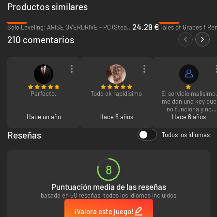
Productos similares
-39%
-80%
24.29 €
Solo Leveling: ARISE OVERDRIVE - PC (Steam)
Tales of Graces f Re
210 comentarios
Regalo exclusivo para Steam
¡Disfruta del kabuto Dharmachakra, un casco exclusivo para la versión de
Nioh en Steam! Para hacerte con él, selecciona «Ventajas» en un
Perfecto.
Todo ok rapidisimo
El servicio malisimo,
santuario.
me dan una key que
no funciona y no
Hace un año
Hace 5 años
reembolsan el
Hace 6 años
dinero. La unica
solucion que me dan
Reseñas
Todos los idiomas
es que lo siento
mucho.
8
Puntuación media de las reseñas
basada en 50 reseñas, todos los idiomas incluidos
¡Valora este juego!