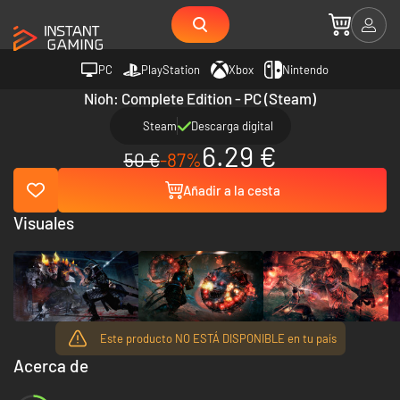
PC
PlayStation
Xbox
Nintendo
Nioh: Complete Edition - PC (Steam)
Steam
Descarga digital
6.29 €
50 €
-87%
Añadir a la cesta
Visuales
Este producto NO ESTÁ DISPONIBLE en tu país
Acerca de