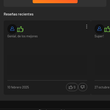
Reseñas recientes
Genial, de los mejores
Super!
10 febrero 2025
0
27 octubre