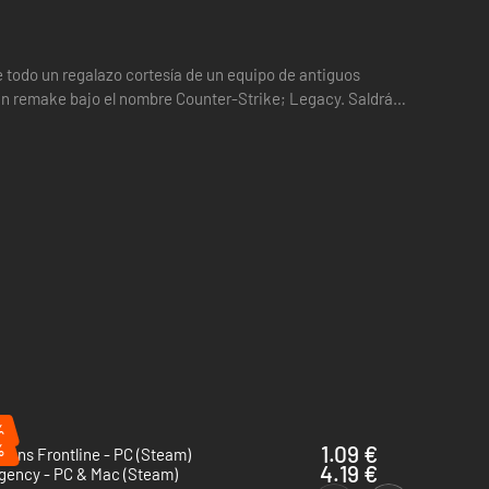
 todo un regalazo cortesía de un equipo de antiguos
un remake bajo el nombre Counter-Strike; Legacy. Saldrá
o…
%
%
1.09 €
ians Frontline - PC (Steam)
4.19 €
gency - PC & Mac (Steam)