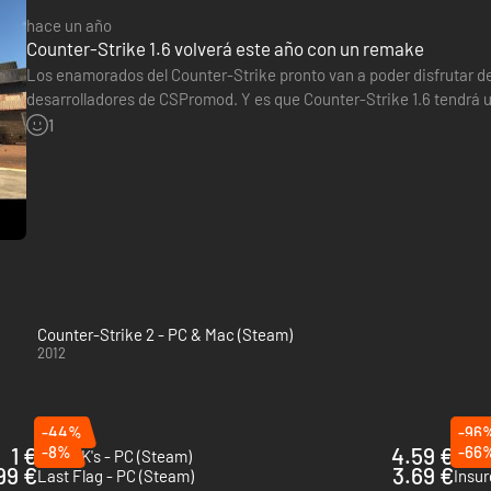
hace un año
Counter-Strike 1.6 volverá este año con un remake
Los enamorados del Counter-Strike pronto van a poder disfrutar de
desarrolladores de CSPromod. Y es que Counter-Strike 1.6 tendrá 
en Steam este mismo año. por lo visto, el juego ha sido rediseñad
1
Counter-Strike 2 - PC & Mac (Steam)
2012
-44%
-96
1 €
-8%
4.59 €
-66
KovaaK's - PC (Steam)
Guard
99 €
3.69 €
Last Flag - PC (Steam)
Insur