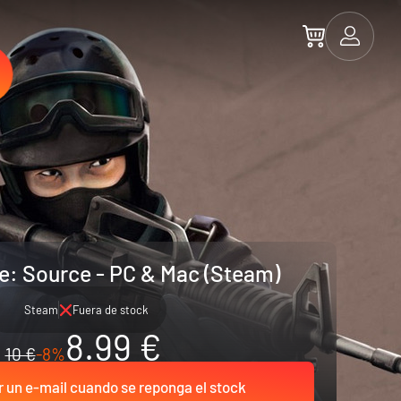
ke: Source - PC & Mac (Steam)
Steam
Fuera de stock
8.99 €
10 €
-8%
r un e-mail cuando se reponga el stock