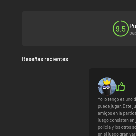
Pu
9.5
bas
Reseñas recientes
Yo lo tengo es uno 
puede jugar. Este j
amigos en la partida
juego consisten en 
policia y los otros s
en el juego gran va