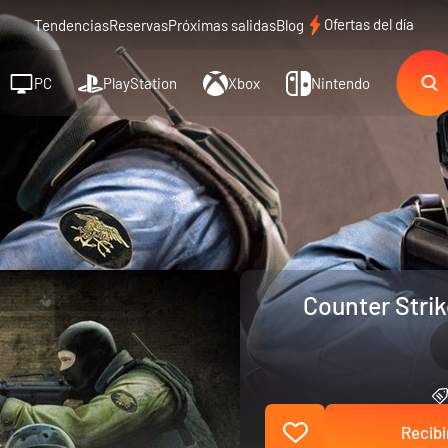
Ofertas del día
Tendencias
Reservas
Próximas salidas
Blog
PC
PlayStation
Xbox
Nintendo
Counter Stri
Recibi