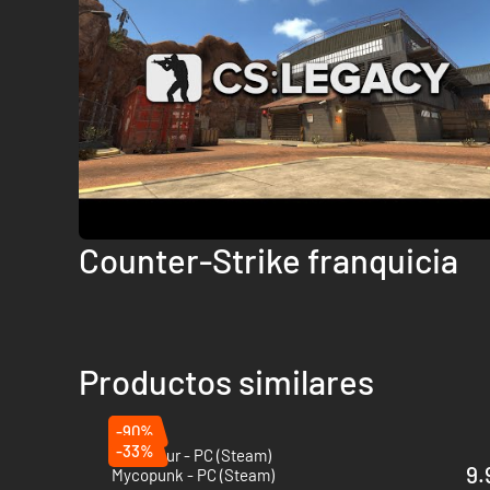
Counter-Strike franquicia
Productos similares
-90%
-33%
Zero Hour - PC (Steam)
9.
Mycopunk - PC (Steam)