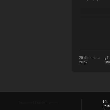
29 diciembre
¿Te
2023
úti
Térm
Polít