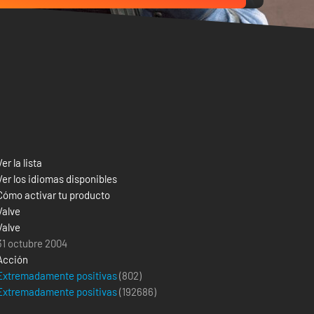
Ver la lista
Ver los idiomas disponibles
Cómo activar tu producto
Valve
Valve
31 octubre 2004
Acción
Extremadamente positivas
(802)
Extremadamente positivas
(
192686
)