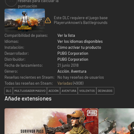
--
reseñas para calcular la
puntuación
Este DLC requiere el juego base
Playerunknown's Battlegrounds
Compatibilidad de países:
Ver la lista
Idiomas:
Ver los idiomas disponibles
Instalación:
Cómo activar tu producto
Desarrollador:
PUBG Corporation
Distribuidor:
PUBG Corporation
Fecha de lanzamiento:
21 junio 2018
Género:
Acción
,
Aventura
Reseñas recientes en Steam:
No hay reseñas de usuarios
Todas las reseñas en Steam:
Variadas
(
4908
)
DLC
MULTIJUGADOR MASIVO
ACCIÓN
AVENTURA
VIOLENTOS
DESNUDOS
Añade extensiones