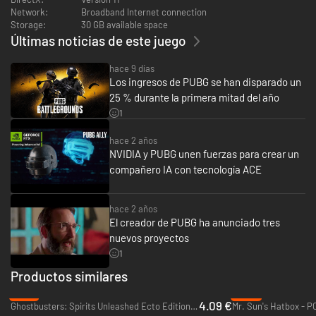
Network:
Broadband Internet connection
Storage:
30 GB available space
Últimas noticias de este juego
hace 9 días
Los ingresos de PUBG se han disparado un
25 % durante la primera mitad del año
1
hace 2 años
NVIDIA y PUBG unen fuerzas para crear un
compañero IA con tecnología ACE
hace 2 años
El creador de PUBG ha anunciado tres
nuevos proyectos
1
Productos similares
-79%
-93%
4.09 €
Ghostbusters: Spirits Unleashed Ecto Edition - PC (Steam)
Mr. Sun's Hatbox - P