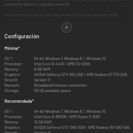
survived in-game to reap your rewards.
More information about the Event Pass: Sanhok can be found HERE.
Permanently unlock these premium rewards (and more!) with the Event
Pass:
Configuración
- JAILBIRD and ESCAPEE Outfit: Sport the look of a fugitive on loose!
- GUARD Outfit: You can run but you can't hide! Become fully decked out
in a studly Guard uniform.
Mínima
*
- SILVER PLATE Mini 14 and GOLD PLATE P92: Add some bling to your
bang!
OS *:
64-bit Windows 7, Windows 8.1, Windows 10
- BEACH SHIRT, TWISTY TOP, and PARADISE BOTTOM: Enjoy the tropical
Processor:
Intel Core i5-4430 / AMD FX-6300
conditions of Sanhok in these Summer-themed outfits!
Memory:
8 GB RAM
Graphics:
NVIDIA GeForce GTX 960 2GB / AMD Radeon R7 370 2GB
*All rewards unlocked during the event are not tradable or marketable.
DirectX:
Version 11
Network:
Broadband Internet connection
Storage:
30 GB available space
Recomendada
*
OS *:
64-bit Windows 7, Windows 8.1, Windows 10
Processor:
Intel Core i5-6600K / AMD Ryzen 5 1600
Memory:
16 GB RAM
Graphics:
NVIDIA GeForce GTX 1060 3GB / AMD Radeon RX 580 4GB
DirectX:
Version 11