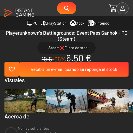
PC
PlayStation
Xbox
Nintendo
Playerunknown's Battlegrounds: Event Pass Sanhok - PC
(Steam)
Steam
Fuera de stock
6.50 €
19 €
-66%
Recibir un e-mail cuando se reponga el stock
Visuales
Acerca de
No hay suficientes