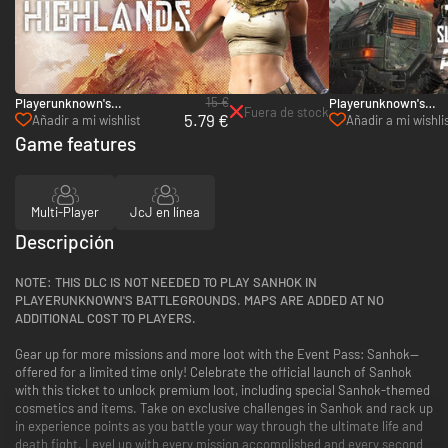
15 €
Playerunknown's
Playerunknown's
Fuera de stock
5.79 €
Battlegrounds: Survivor
Battlegrounds: Survi
Añadir a mi wishlist
Añadir a mi wishli
Pass: Highlands - PC (Steam)
8: Payback - PC (St
Game features
Multi-Player
JcJ en línea
Descripción
NOTE: THIS DLC IS NOT NEEDED TO PLAY SANHOK IN
PLAYERUNKNOWN'S BATTLEGROUNDS. MAPS ARE ADDED AT NO
ADDITIONAL COST TO PLAYERS.
Gear up for more missions and more loot with the Event Pass: Sanhok—
offered for a limited time only! Celebrate the official launch of Sanhok
with this ticket to unlock premium loot, including special Sanhok-themed
cosmetics and items. Take on exclusive challenges in Sanhok and rack up
in experience points as you battle your way through the ultimate life and
death fight. Level up with every mission accomplished and every second