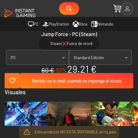
PC
PlayStation
Xbox
Nintendo
Jump Force - PC (Steam)
Steam
Fuera de stock
PC
Standard Edición
29.21 €
60 €
-51%
Recibir un e-mail cuando se reponga el stock
Visuales
Este producto NO ESTÁ DISPONIBLE en tu país