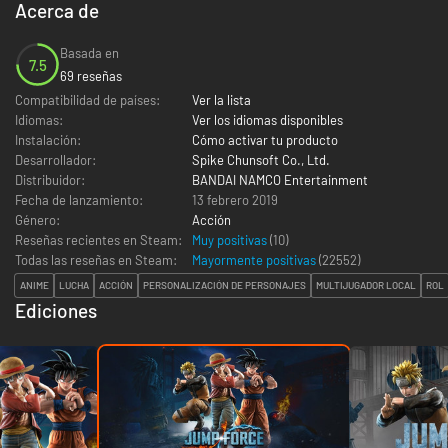
Acerca de
Basada en
7.5
69 reseñas
Compatibilidad de países:
Ver la lista
Idiomas:
Ver los idiomas disponibles
Instalación:
Cómo activar tu producto
Desarrollador:
Spike Chunsoft Co., Ltd.
Distribuidor:
BANDAI NAMCO Entertainment
Fecha de lanzamiento:
13 febrero 2019
Género:
Acción
Reseñas recientes en Steam:
Muy positivas
(10)
Todas las reseñas en Steam:
Mayormente positivas
(
22552
)
ANIME
LUCHA
ACCIÓN
PERSONALIZACIÓN DE PERSONAJES
MULTIJUGADOR LOCAL
ROL
Ediciones