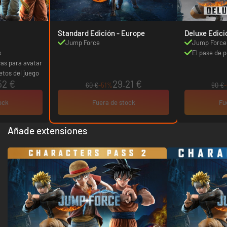
Standard Edición - Europe
Deluxe Edici
Jump Force
Jump Force
s
El pase de 
vas para avatar
etos del juego
52 €
29.21 €
60 €
-51%
90 €
ock
Fuera de stock
Fu
Añade extensiones