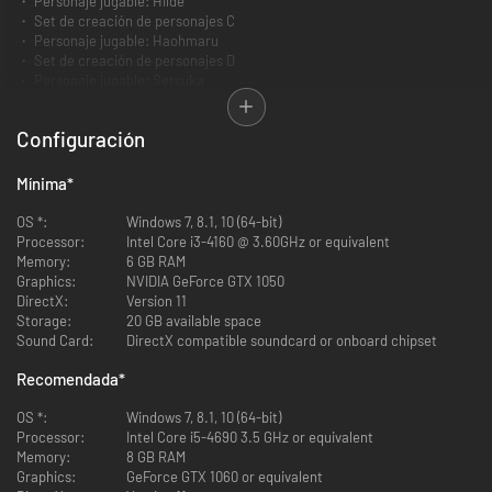
・ Personaje jugable: Hilde
・ Set de creación de personajes C
・ Personaje jugable: Haohmaru
・ Set de creación de personajes D
・ Personaje jugable: Setsuka
・ Set de creación de personajes E
・ Personaje jugable: Hwang
Configuración
・ Set de creación de personajes F
Mínima
*
OS *:
Windows 7, 8.1, 10 (64-bit)
Processor:
Intel Core i3-4160 @ 3.60GHz or equivalent
Memory:
6 GB RAM
Graphics:
NVIDIA GeForce GTX 1050
DirectX:
Version 11
Storage:
20 GB available space
Sound Card:
DirectX compatible soundcard or onboard chipset
Recomendada
*
OS *:
Windows 7, 8.1, 10 (64-bit)
Processor:
Intel Core i5-4690 3.5 GHz or equivalent
Memory:
8 GB RAM
Graphics:
GeForce GTX 1060 or equivalent