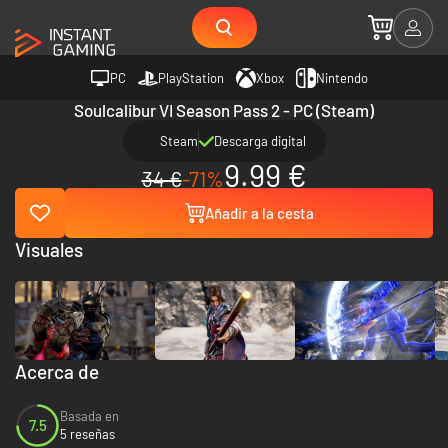
PC
PlayStation
Xbox
Nintendo
Soulcalibur VI Season Pass 2 - PC (Steam)
Steam
Descarga digital
9.99 €
34 €
-71%
Añadir a la cesta
Visuales
Acerca de
Basada en
7.5
5 reseñas