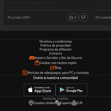
Para tenerlo completo tienes DLC...
El sist
complejo
Por aho
19 octubre 2024
0
20 noviemb
encuentr
Términos y condiciones
Política de privacidad
Programa de afiliación
Contacto
Nuestro Servidor y Bot de Discord
Canjear una tarjeta regalo
Blog
Noticias de videojuegos, para PC y consolas
Únete a nuestra comunidad
Gestionar cookies
Estados Unidos
Español
EUR