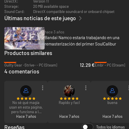
DirectX:
Version 11
Storage:
20 MB available space
Sound Card:
DirectX compatible soundcard or onboard chipset
Últimas noticias de este juego
hace 3 años
Bandai Namco estaría trabajando en una
remasterización del primer SoulCalibur
Productos similares
-69%
-95%
12.29 €
Guilty Gear -Strive- - PC (Steam)
Embr - PC (Steam)
4 comentarios
No sé qué magia
Rapido y facl
buena
usan en esta página,
pero funciona a la
perfección. Genial,
Hace 7 años
Hace 7 años
Hace 7 años
muy contento.
Incluso me avisaron
Reseñas
Todos los idiomas