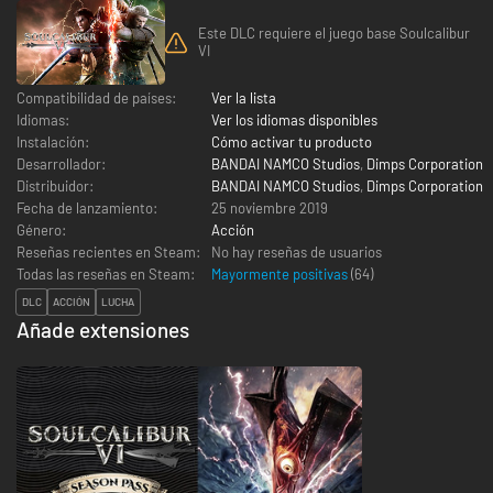
Este DLC requiere el juego base Soulcalibur
VI
Compatibilidad de países:
Ver la lista
Idiomas:
Ver los idiomas disponibles
Instalación:
Cómo activar tu producto
Desarrollador:
BANDAI NAMCO Studios
,
Dimps Corporation
Distribuidor:
BANDAI NAMCO Studios
,
Dimps Corporation
Fecha de lanzamiento:
25 noviembre 2019
Género:
Acción
Reseñas recientes en Steam:
No hay reseñas de usuarios
Todas las reseñas en Steam:
Mayormente positivas
(
64
)
DLC
ACCIÓN
LUCHA
Añade extensiones