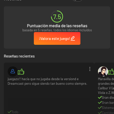
al correo cuando lo
pedí.
7.5
Puntuación media de las reseñas
basada en 5 reseñas, todos los idiomas incluidos
¡Valora este juego!
Reseñas recientes
juegazo!! hacia que no jugaba desde la versiond e
Maravilla d
Dreamcast pero sigue siendo tan bueno como siempre.
grandes del
Calibur V 
Viola o Z.W
Gran dis
Gran ba
Sistema
Todo
Cantidad