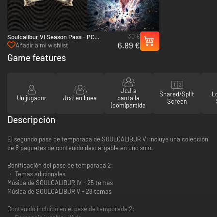
30 €
Soulcalibur VI Season Pass - PC
6.89 €
(Steam)
Añadir a mi wishlist
Game features
JcJ a
Shared/Split
L
Un jugador
JcJ en línea
pantalla
Screen
(com)partida
Descripción
El segundo pase de temporada de SOULCALIBUR VI incluye una colección
de 8 paquetes de contenido descargable en uno solo.
Bonificación del pase de temporada 2:
・ Temas adicionales
Música de SOULCALIBUR IV - 25 temas
Música de SOULCALIBUR V - 28 temas
Contenido incluido en el pase de temporada 2: