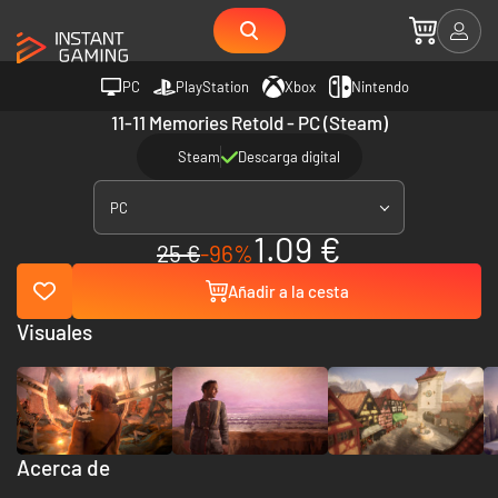
PC
PlayStation
Xbox
Nintendo
11-11 Memories Retold - PC (Steam)
Steam
Descarga digital
PC
1.09 €
25 €
-96%
Añadir a la cesta
Visuales
Acerca de