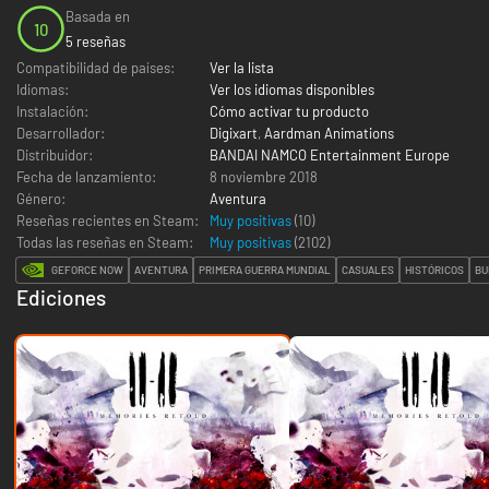
Basada en
10
5 reseñas
Compatibilidad de países:
Ver la lista
Idiomas:
Ver los idiomas disponibles
Instalación:
Cómo activar tu producto
Desarrollador:
Digixart
,
Aardman Animations
Distribuidor:
BANDAI NAMCO Entertainment Europe
Fecha de lanzamiento:
8 noviembre 2018
Género:
Aventura
Reseñas recientes en Steam:
Muy positivas
(10)
Todas las reseñas en Steam:
Muy positivas
(
2102
)
GEFORCE NOW
AVENTURA
PRIMERA GUERRA MUNDIAL
CASUALES
HISTÓRICOS
BU
Ediciones