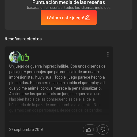
Puntuación media de las reseñas
basada en 5 reseñas, todos los idiomas incluidos
¡Valora este juego!
Reseñas recientes
Un juego de guerra imprescindible. Con unos diseños de
paisajes y personajes que parecen salir de un cuadro
impresionista. Muy visual. Todo el juego parece hecho a
pinceladas. Pocas personas han subido el gameplay, así
que yo me animé, porque merece la pena visualizarlo.
Abstenerse los que queráis un juego de guerra al uso.
Más bien habla de las consecuencias de ella, de la
búsqueda de la paz. De como cambia a la gente. Nos
guiamos con dos personajes, desde dos de los bandos
implicados, un alemán y un canadiense, en la primera
guerra mundial.
Todo
27 septiembre 2019
1
El estilo pictórico de sus imágenes