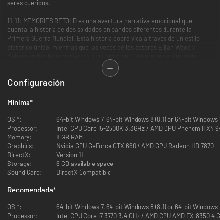
seres queridos.
11-11: MEMORIES RETOLD es una aventura narrativa emocional que
cuenta la historia de dos soldados en bandos diferentes durante la
Primera Guerra Mundial. Esta historia cobra vida a través de un estilo
pictórico único, mientras que las voces de los actores Elijah Wood y
Sebastian Koch como Harry y Kurt, así como una orquesta sinfónica
dirigida por el compositor Olivier Deriviere, guían a los jugadores a través
de momentos de paz y desesperación.
Configuración
Mínima
*
OS *:
64-bit Windows 7, 64-bit Windows 8 (8.1) or 64-bit Windows
Processor:
Intel CPU Core i5-2500K 3.3GHz / AMD CPU Phenom II X4 
Memory:
8 GB RAM
Graphics:
Nvidia GPU GeForce GTX 660 / AMD GPU Radeon HD 7870
DirectX:
Version 11
Storage:
6 GB available space
Sound Card:
DirectX Compatible
Recomendada
*
OS *:
64-bit Windows 7, 64-bit Windows 8 (8.1) or 64-bit Windows
Processor:
Intel CPU Core i7 3770 3.4 GHz / AMD CPU AMD FX-8350 4 