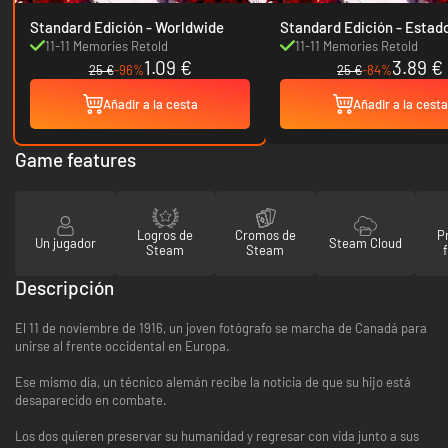
Standard Edición - Worldwide
Standard Edición - Estados
Unidos
11-11 Memories Retold
11-11 Memories Retold
1.09 €
3.89 €
25 €
-96%
25 €
-84%
Añadir a la cesta
Añadir a la cesta
Game features
Logros de
Cromos de
P
Un jugador
Steam Cloud
Steam
Steam
Descripción
El 11 de noviembre de 1916, un joven fotógrafo se marcha de Canadá para
unirse al frente occidental en Europa.
Ese mismo día, un técnico alemán recibe la noticia de que su hijo está
desaparecido en combate.
Los dos quieren preservar su humanidad y regresar con vida junto a sus