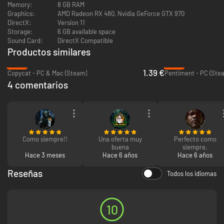
Memory:
8 GB RAM
Graphics:
AMD Radeon RX 480, Nvidia GeForce GTX 970
DirectX:
Version 11
Storage:
6 GB available space
Sound Card:
DirectX Compatible
Productos similares
-91%
-81%
1.39 €
Copycat - PC & Mac (Steam)
Pentiment - PC (Ste
4 comentarios
Como siempre!!
Una oferta muy
Perfecto como
buena
siempre.
Hace 3 meses
Hace 6 años
Hace 6 años
Reseñas
Todos los idiomas
10