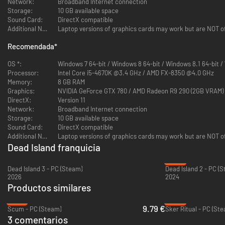
Network:
Broadband Internet connection
sistema de iluminación fotorrealista con sombreado basado en
Storage:
10 GB available space
principios físicos mejorados.
Sound Card:
DirectX compatible
Additional Notes:
Laptop versions of graphics cards may work but are NOT o
Recomendada
*
Combates repletos de adrenalina: Revienta cabezas, aplasta
cráneos y rebana sesos con un alucinante combate cuerpo a
OS *:
Windows 7 64-bit / Windows 8 64-bit / Windows 8.1 64-bit /
cuerpo.
Processor:
Intel Core i5-4670K @3.4 GHz / AMD FX-8350 @4.0 GHz
Memory:
8 GB RAM
Modo multijugador cooperativo sin interrupciones: Ayuda a tus
Graphics:
NVIDIA GeForce GTX 780 / AMD Radeon R9 290 (2GB VRAM)
amigos, métete en la historia de la lucha por la supervivencia en un
DirectX:
Version 11
mundo que se ha vuelto loco.
Network:
Broadband Internet connection
Storage:
10 GB available space
Siente el ambiente: Vive el ambiente tenso, siente la destrucción, el
Sound Card:
DirectX compatible
terror y la locura. ¡Sumérgete en la vorágine de la isla!
Additional Notes:
Laptop versions of graphics cards may work but are NOT o
Dead Island franquicia
-82%
Dead Island 3 - PC (Steam)
Dead Island 2 - PC (
2026
2024
Productos similares
-78%
-89%
9.79 €
Scum - PC (Steam)
Sker Ritual - PC (St
3 comentarios