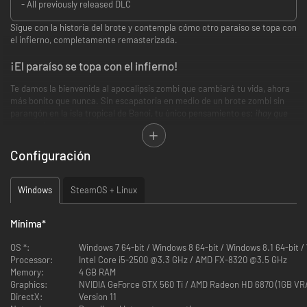
- All previously released DLC
Sigue con la historia del brote y contempla cómo otro paraíso se topa con
el infierno, completamente remasterizada.
¡El paraíso se topa con el infierno!
Te damos la bienvenida al apocalipsis zombi que cambiará tu vida, ahora
más bonito que nunca. Sin escapatoria en medio de un brote zombi sin
parangón en la isla tropical de Banoi, tu único pensamiento es:
¡hay que
sobrevivir como sea!
La experiencia Dead Island
Configuración
Revienta cabezas, aplasta cráneos y rebana sesos con un alucinante
combate cuerpo a cuerpo y una historia increíble a partir de un modo
Windows
SteamOS + Linux
cooperativo de 4 jugadores en un mundo abierto que no para de crecer a
la espera de que lo explores.
Mínima
*
Features
OS *:
Windows 7 64-bit / Windows 8 64-bit / Windows 8.1 64-bit /
Processor:
Intel Core i5-2500 @3.3 GHz / AMD FX-8320 @3.5 GHz
Incluye todo el contenido descargable lanzado hasta la fecha.
Memory:
4 GB RAM
Graphics:
NVIDIA GeForce GTX 560 Ti / AMD Radeon HD 6870 (1GB VR
Totalmente remasterizado: Sumérgete en el mundo de Dead Island:
DirectX:
Version 11
Riptide en el full HD más nítido con gráficos, modelos de juego y un