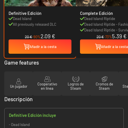
Definitive Edición
Complete Edición
Dead Island
Dead Island Riptide
All previously released DLC
Dead Island Riptide - Fashi
DLC
Dead Island Riptide - Surv
2.09 €
5.39 €
DLC
20 €
-90%
20 €
-73%
Añadir a la cesta
Añadir a la cesta
Game features
Cooperativo
Logros de
Cromos de
Un jugador
St
en línea
Steam
Steam
Descripción
Definitive Edición incluye
- Dead Island