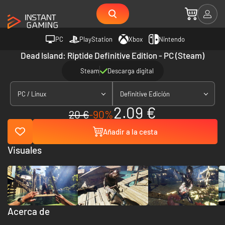
PC
PlayStation
Xbox
Nintendo
Dead Island: Riptide Definitive Edition - PC (Steam)
Steam
Descarga digital
PC / Linux
Definitive Edición
2.09 €
20 €
-90%
Añadir a la cesta
Visuales
Acerca de