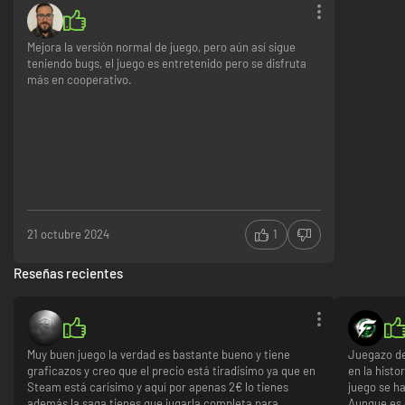
Mejora la versión normal de juego, pero aún así sigue
teniendo bugs, el juego es entretenido pero se disfruta
más en cooperativo.
21 octubre 2024
1
Reseñas recientes
Muy buen juego la verdad es bastante bueno y tiene
Juegazo de
graficazos y creo que el precio está tiradisimo ya que en
en la histo
Steam está carísimo y aquí por apenas 2€ lo tienes
juego se h
además la saga tienes que jugarla completa para
Aunque es 