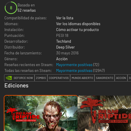
Basada en
8
52 reseñas
Compatibilidad de países:
Ver la lista
Idiomas:
Ver los idiomas disponibles
Instalación:
Cómo activar tu producto
Puntuación:
PEGI 18
Desarrollador:
Techland
Distribuidor:
Deep Silver
Fecha de lanzamiento:
30 mayo 2016
Género:
Acción
Reseñas recientes en Steam:
Mayormente positivas
(72)
Todas las reseñas en Steam:
Mayormente positivas
(
12947
)
GEFORCE NOW
ZOMBIS
COOPERATIVOS
MUNDO ABIERTO
SANGRIENTO
ACCIÓN
S
Ediciones