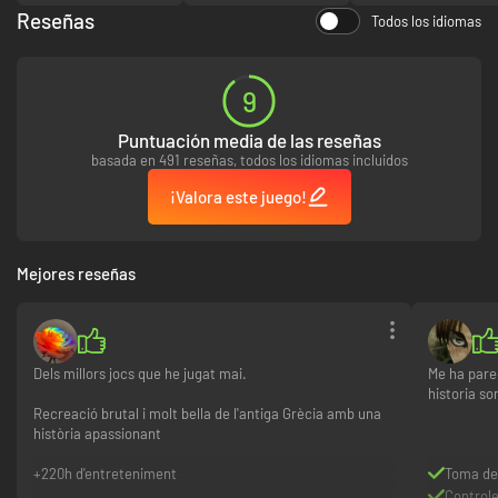
Reseñas
Todos los idiomas
9
Puntuación media de las reseñas
basada en 491 reseñas, todos los idiomas incluidos
¡Valora este juego!
Mejores reseñas
Dels millors jocs que he jugat mai.
Me ha pare
historia so
Recreació brutal i molt bella de l'antiga Grècia amb una
història apassionant
+220h d'entreteniment
Toma de
Control