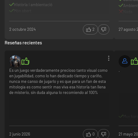
Història i ambientació
Ambiente
Món obert
Nada
Gameplay
2 octubre 2024
2
27 agosto 
Reseñas recientes
Es un juego verdaderamente precioso tanto visual como
.
en jugabilidad, como lo han dedicado tiempo y cariño,
nunca me canso de jugarlo y es que para un fan de esta
mitología es como sentir mas viva esa historia tan llena
de misterio, sin duda alguna lo recomiendo al 100%
Muy bar
2 junio 2026
0
21 mayo 2