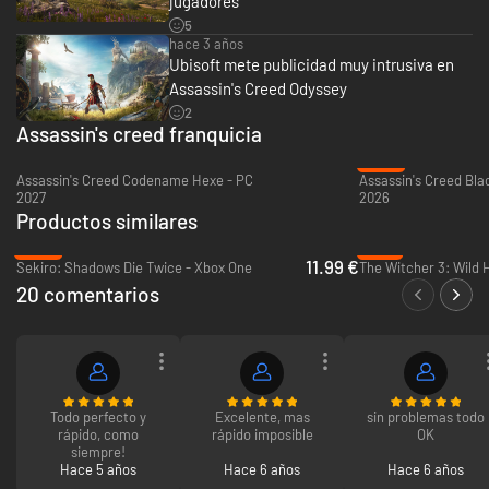
jugadores
5
ELIGE TU CAMINO
hace 3 años
Tus decisiones modelan tu entorno. Juega en un mundo vivo que
Ubisoft mete publicidad muy intrusiva en
reacciona constantemente a cada decisión que tomes: forja alianzas,
provoca conflictos y determina el destino de los personajes. Personaliza
Assassin's Creed Odyssey
tu equipo, el barco y tus habilidades especiales para convertirte en
2
leyenda.
Assassin's creed franquicia
-22%
Assassin's Creed Codename Hexe - PC
2027
2026
Productos similares
-83%
-74%
11.99 €
Sekiro: Shadows Die Twice - Xbox One
20 comentarios
Todo perfecto y
Excelente, mas
sin problemas todo
rápido, como
rápido imposible
OK
siempre!
Hace 5 años
Hace 6 años
Hace 6 años