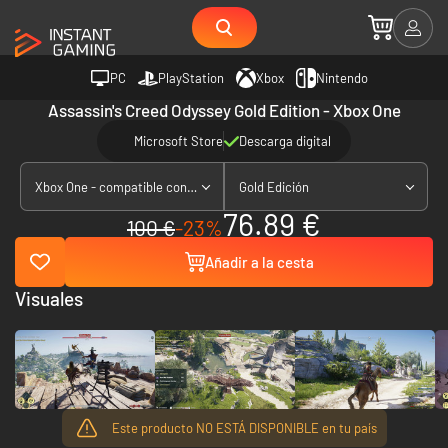
PC
PlayStation
Xbox
Nintendo
Assassin's Creed Odyssey Gold Edition - Xbox One
Microsoft Store
Descarga digital
Xbox One - compatible con Xbox Series X|S
Gold Edición
76.89 €
100 €
-23%
Añadir a la cesta
Visuales
Este producto NO ESTÁ DISPONIBLE en tu país