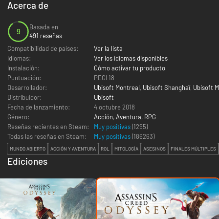
Acerca de
Basada en
9
491 reseñas
Compatibilidad de países:
Ver la lista
Idiomas:
Ver los idiomas disponibles
Instalación:
Cómo activar tu producto
Puntuación:
PEGI 18
Desarrollador:
Ubisoft Montreal
,
Ubisoft Shanghaï
,
Ubisoft M
Distribuidor:
Ubisoft
Fecha de lanzamiento:
4 octubre 2018
Género:
Acción
,
Aventura
,
RPG
Reseñas recientes en Steam:
Muy positivas
(1295)
Todas las reseñas en Steam:
Muy positivas
(
186263
)
MUNDO ABIERTO
ACCIÓN Y AVENTURA
ROL
MITOLOGÍA
ASESINOS
FINALES MÚLTIPLES
Ediciones