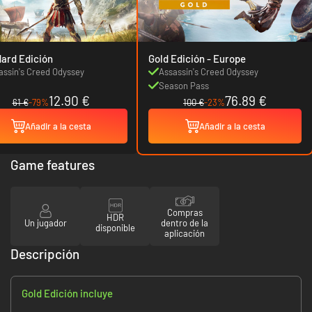
ard Edición
Gold Edición - Europe
assin's Creed Odyssey
Assassin's Creed Odyssey
Season Pass
12.90 €
76.89 €
61 €
-79%
100 €
-23%
Añadir a la cesta
Añadir a la cesta
Game features
Compras
HDR
Un jugador
dentro de la
disponible
aplicación
Descripción
Gold Edición incluye