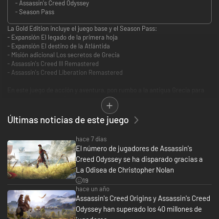
- Assassin's Creed Odyssey
- Season Pass
La Gold Edition incluye el juego base y el Season Pass:
- Expansión El legado de la primera hoja
- Expansión El destino de la Atlántida
- Misión adicional Los secretos de Grecia
- Assassin's Creed III Remastered
- Assassin's Creed Liberation Remastered
En este juego de acción y aventura, pon rumbo a la antigua Grecia para
cambiar su destino. Participa en cruentas batallas por tierra y mar,
cambia una vida de marginación por la gloria y descubre los secretos de
tu pasado.
Últimas noticias de este juego
LUCHA COMO UN GUERRERO ESPARTANO
hace 7 días
Forja tu odisea en un mundo que está al borde del caos y enfréntate a
El número de jugadores de Assassin's
criaturas míticas para convertirte en un héroe espartano legendario.
Creed Odyssey se ha disparado gracias a
Participa en combates épicos entre Esparta y Atenas, con más de
150 soldados en cada bando.
La Odisea de Christopher Nolan
19
VIAJA A LA ANTIGUA GRECIA
hace un año
Explora paisajes salvajes, ciudades vibrantes y lugares históricos
Assassin's Creed Origins y Assassin's Creed
emblemáticos. Navega por mares resplandecientes, escala imponentes
Odyssey han superado los 40 millones de
montañas y descubre el centro de una civilización.