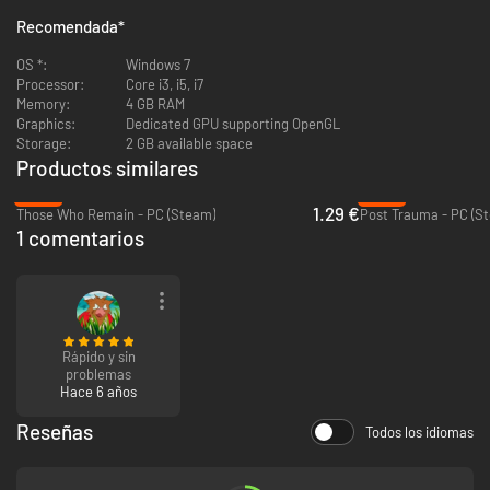
Aprender el protocolo de oficina: Encuentre tiempo para entablar
Recomendada
*
conversación, cumplir sus tareas o esconderse de monstruos de
otro mundo.
OS *:
Windows 7
Socializar durante la pausa del café: Investigue a sus compañeros
Processor:
Core i3, i5, i7
de trabajo y desvele sus sórdidos y sangrientos secretos.
Memory:
4 GB RAM
Planificar su futuro profesional : Solo usted puede elegir como
Graphics:
Dedicated GPU supporting OpenGL
termina esta historia ¡Así que tome sus decisiones con cuidado!
Storage:
2 GB available space
Prevención de riesgos laborales: Algo respira en la oscuridad, use
Productos similares
distintos métodos de iluminación para alumbrar su camino.
Poner a prueba su rendimiento profesional: Encuentre pistas,
-94%
-53%
resuelva acertijos, descubra nuevos caminos ¡Todo sin dejar que la
1.29 €
Those Who Remain - PC (Steam)
Post Trauma - PC (S
Bruja le atrape!
1 comentarios
Puedes reservar la Banda Sonora de Yuppie Psycho, creada por Michael
"Garoad" (Compositor de VA-11 Hall-A) aquí mismo: Bandcamp
Rápido y sin
problemas
Hace 6 años
Reseñas
Todos los idiomas