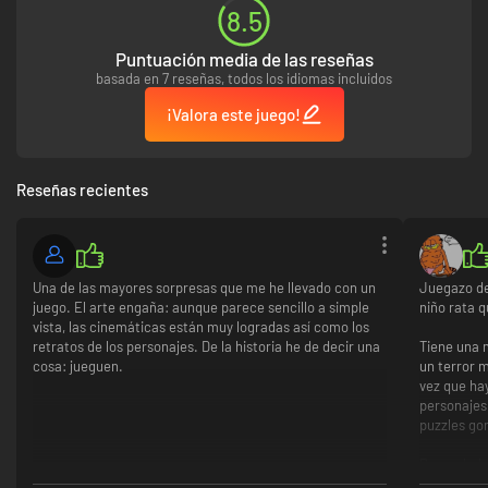
8.5
Puntuación media de las reseñas
basada en 7 reseñas, todos los idiomas incluidos
¡Valora este juego!
Reseñas recientes
Una de las mayores sorpresas que me he llevado con un
Juegazo de
juego. El arte engaña: aunque parece sencillo a simple
niño rata 
vista, las cinemáticas están muy logradas así como los
retratos de los personajes. De la historia he de decir una
Tiene una 
cosa: jueguen.
un terror 
vez que ha
personajes
puzzles go
De verdad,
Steam) que