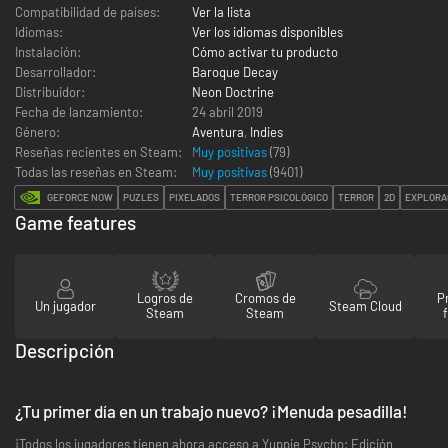
Compatibilidad de países:
Ver la lista
Idiomas:
Ver los idiomas disponibles
Instalación:
Cómo activar tu producto
Desarrollador:
Baroque Decay
Distribuidor:
Neon Doctrine
Fecha de lanzamiento:
24 abril 2019
Género:
Aventura
,
Indies
Reseñas recientes en Steam:
Muy positivas
(79)
Todas las reseñas en Steam:
Muy positivas
(
9401
)
GEFORCE NOW
PUZLES
PIXELADOS
TERROR PSICOLÓGICO
TERROR
2D
EXPLORA
Game features
Logros de
Cromos de
P
Un jugador
Steam Cloud
Steam
Steam
Descripción
¿Tu primer día en un trabajo nuevo? ¡Menuda pesadilla!
¡Todos los jugadores tienen ahora acceso a Yuppie Psycho: Edición