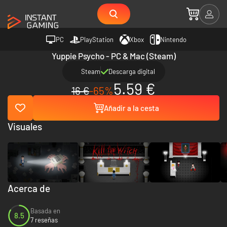
PC
PlayStation
Xbox
Nintendo
Yuppie Psycho - PC & Mac (Steam)
Steam
Descarga digital
5.59 €
16 €
-65%
Añadir a la cesta
Visuales
Acerca de
Basada en
8.5
7 reseñas