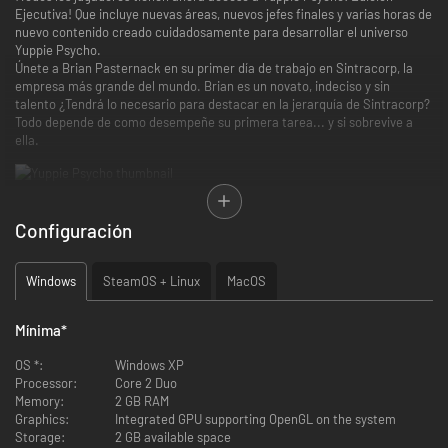
Ejecutiva! Que incluye nuevas áreas, nuevos jefes finales y varias horas de
nuevo contenido creado cuidadosamente para desarrollar el universo
Yuppie Psycho.
Únete a Brian Pasternack en su primer día de trabajo en Sintracorp, la
empresa más grande del mundo. Brian es un novato, indeciso y sin
talento ¿Tendrá lo necesario para destacar en la jerarquía de Sintracorp?
Todo depende de como desempeñe su primera tarea... y si sobrevive a
ella.
Después de una inusual presentación de su oficina, Pasternack descubre
qué implica realmente su nuevo trabajo: cazar a una “bruja” cuyos
Configuración
poderes han hecho posible el éxito de la empresa, pero que ahora parece
haber vuelto para atormentar a sus empleados. Brian conocerá toda
clase de extraños personajes, escapará de terribles criaturas y
Windows
SteamOS + Linux
MacOS
descubrirá los secretos más oscuros del pasado de Sintracorp.
Mínima
*
Durante el horario en Sintracorp, usted podrá:
OS *:
Windows XP
Processor:
Core 2 Duo
Familiarizarse con su entorno de trabajo: Utilice el ascensor para
Memory:
2 GB RAM
conocer a sus compañeros y descubrir qué acecha en cada piso de
Graphics:
Integrated GPU supporting OpenGL on the system
Sintracorp.
Storage:
2 GB available space