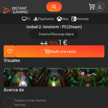
PC
PlayStation
Xbox
Nintendo
Ionball 2: Ionstorm - PC (Steam)
Steam
Descarga digital
1 €
4 €
-75%
Añadir a la cesta
Visuales
Acerca de
Todavía no hay reseñas
--
escritas