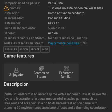
Compatibilidad de países:
Ver la lista
Idiomas:
Tu idioma no está disponible Ver la lista
Instalación:
Cómo activar tu producto
Desarrollador:
Ironsun Studios
Distribuidor:
KISS ltd
Fecha de lanzamiento:
5 junio 2014
Género:
Acción
Reseñas recientes en Steam:
No hay reseñas de usuarios
Todas las reseñas en Steam:
Mayormente positivas
(
674
)
CASUALES
ACCIÓN
ARCADE
INDIE
Game features
Cromos de
Préstamo
Un jugador
Steam
familiar
Descripción
IonBall 2: Ionstorm is an arcade game with a modern 3D twist; re-live the
joys and frustrations (in equal measure) of classics games such as
Breakout and Arkanoid, in a no holds barred fast action game with
stunning 3D environments, awesome effects and a thumping soundtrack.