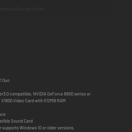
remacía Chao definitiva.
 2 Duo
er3.0 compatible, NVIDIA GeForce 8800 series or
n X1900 Video Card with 512MB RAM
ace
atible Sound Card
r supports Windows 10 or older versions.