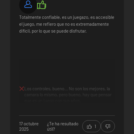
Totalmente confiable, es un juegazo, es accesible
el juego, me refiero que no es extremadamente
difícil, por lo que se puede disfrutar.
Los controles, bueno... No son los mejores, la
camara lo mismo, pero bueno, hay que pensar
que es un juego con sus años.
17 octubre
¿Te ha resultado
1
2025
útil?