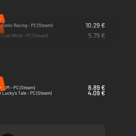
%
10.29 €
 Sonic Racing - PC (Steam)
%
5.79 €
 Lost World - PC (Steam)
%
%
8.89 €
COM - PC (Steam)
4.09 €
 Lucky's Tale - PC (Steam)