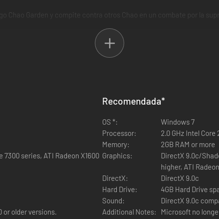
ego Chao Garden y compite contra otros Chao en un combate por la sup
Recomendada
*
OS *:
Windows 7
Processor:
2.0 GHz Intel Core
Memory:
2GB RAM or more
e 7300 series, ATI Radeon X1600
Graphics:
DirectX 9.0c/Shad
higher, ATI Radeo
DirectX:
DirectX 9.0c
Hard Drive:
4GB Hard Drive sp
Sound:
DirectX 9.0c comp
 or older versions.
Additional Notes:
Microsoft no longe