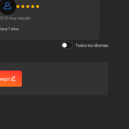
10/10 muy rapudo
Hace 7 años
Todos los idiomas
uego!