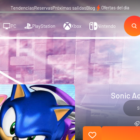
Ofertas del día
Tendencias
Reservas
Próximas salidas
Blog
PC
PlayStation
Xbox
Nintendo
Sonic Ad
S