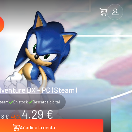
venture DX - PC (Steam)
team
En stock
Descarga digital
4.29 €
8 €
-46%
Añadir a la cesta