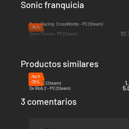
Sonic franquicia
Sonic Racing: CrossWorlds - PC (Steam)
-74%
2025
10.
Sonic Forces - PC (Steam)
2017
Productos similares
-94%
-75%
1
Hob - PC (Steam)
5.
De Blob 2 - PC (Steam)
3 comentarios