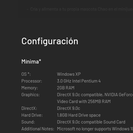
Cría y alimenta a tu propia mascota Chao en el miniju
Configuración
Mínima
*
OS *:
Windows XP
Processor:
3.0 GHz Intel Pentium 4
Memory:
2GB RAM
Graphics:
DirectX 9.0c compatible, NVIDIA GeForc
Video Card with 256MB RAM
DirectX:
DirectX 9.0c
Hard Drive:
1.8GB Hard Drive space
Sound:
DirectX 9.0c compatible Sound Card
Additional Notes:
Microsoft no longer supports Windows 10