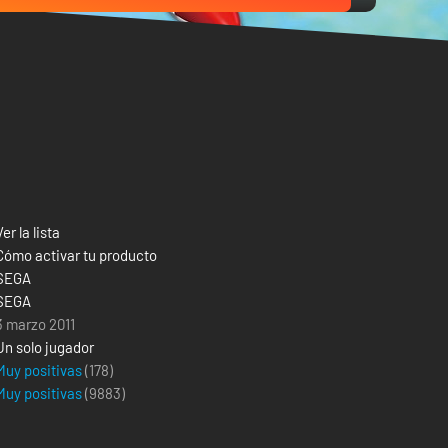
Ver la lista
Cómo activar tu producto
SEGA
SEGA
3 marzo 2011
Un solo jugador
Muy positivas
(178)
Muy positivas
(
9883
)