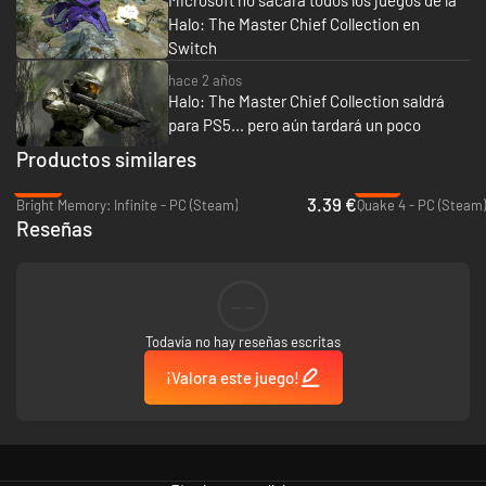
Microsoft no sacará todos los juegos de la
tus momentos favoritos con la comunidad.
Halo: The Master Chief Collection en
Switch
hace 2 años
Halo: The Master Chief Collection saldrá
para PS5... pero aún tardará un poco
Productos similares
-80%
-73%
3.39 €
Bright Memory: Infinite - PC (Steam)
Quake 4 - PC (Steam)
Reseñas
--
Todavía no hay reseñas escritas
¡Valora este juego!