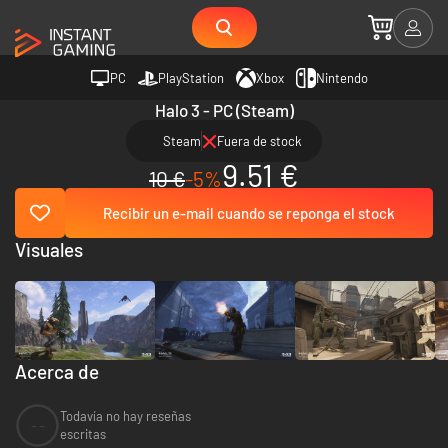
PC
PlayStation
Xbox
Nintendo
Halo 3 - PC (Steam)
Steam
Fuera de stock
9.51 €
10 €
-5%
Recibir un e-mail cuando se reponga el stock
Visuales
Acerca de
Todavía no hay reseñas
--
escritas