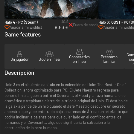
10 €
Halo 4 - PC (Steam)
Halo 3: ODST - PC (
Fuera de stock
9.53 €
Añadir a mi wishlist
Añadir a mi wishli
Game features
Comp
Cooperativo
Préstamo
Un jugador
JcJ en línea
co
en línea
familiar
Descripción
Halo 3 es el siguiente capítulo en la colección de Halo: The Master Chief
Collection, ahora optimizado para PC. El Jefe Maestro regresa para
ponerle fin a la guerra entre el Covenant, el Flood y la raza humana en el
dramático y trepidante cierre de la trilogía original de Halo. El destino de
la galaxia pende de un hilo cuando el Jefe Maestro descubre un secreto
ancestral que yace enterrado bajo las arenas de África: un artefacto que
podría inclinar la balanza para cualquier lado en el conflicto entre los
humanos y el Covenant... algo que significaría la salvación o la
destrucción de la raza humana.