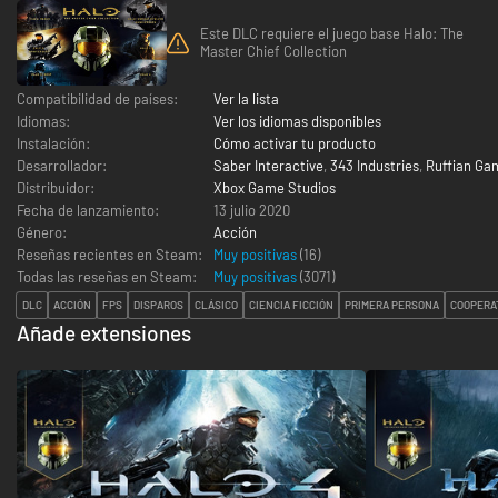
Este DLC requiere el juego base Halo: The
Master Chief Collection
Compatibilidad de países:
Ver la lista
Idiomas:
Ver los idiomas disponibles
Instalación:
Cómo activar tu producto
Desarrollador:
Saber Interactive
,
343 Industries
,
Ruffian Ga
Distribuidor:
Xbox Game Studios
Fecha de lanzamiento:
13 julio 2020
Género:
Acción
Reseñas recientes en Steam:
Muy positivas
(16)
Todas las reseñas en Steam:
Muy positivas
(
3071
)
DLC
ACCIÓN
FPS
DISPAROS
CLÁSICO
CIENCIA FICCIÓN
PRIMERA PERSONA
COOPERA
Añade extensiones