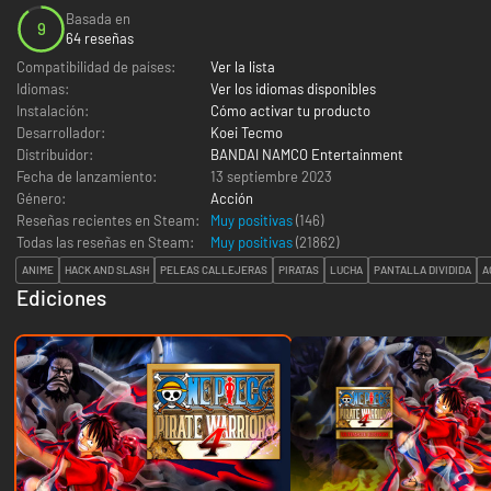
Basada en
9
64 reseñas
Compatibilidad de países:
Ver la lista
Idiomas:
Ver los idiomas disponibles
Instalación:
Cómo activar tu producto
Desarrollador:
Koei Tecmo
Distribuidor:
BANDAI NAMCO Entertainment
Fecha de lanzamiento:
13 septiembre 2023
Género:
Acción
Reseñas recientes en Steam:
Muy positivas
(146)
Todas las reseñas en Steam:
Muy positivas
(
21862
)
ANIME
HACK AND SLASH
PELEAS CALLEJERAS
PIRATAS
LUCHA
PANTALLA DIVIDIDA
A
Ediciones