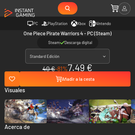
PC
PlayStation
Xbox
Nintendo
One Piece Pirate Warriors 4 - PC (Steam)
Steam
Descarga digital
Standard Edición
7.49 €
40 €
-81%
Añadir a la cesta
Visuales
Acerca de