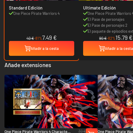
Standard Edición
Ultimate Edición
One Piece Pirate Warriors 4
One Piece Pirate Warriors 
El Pase de personajes
El Pase de personajes 2
El paquete de episodios ex
7.49 €
15.79 €
40 €
-81%
90 €
-82%
Añadir a la cesta
Añadir a la cesta
Añade extensiones
30 €
One Piece Pirate Warriors 4 Character
One Piece Pirate War