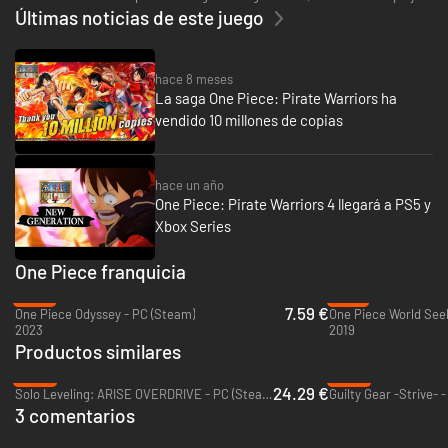
Últimas noticias de este juego
hace 8 meses
La saga One Piece: Pirate Warriors ha
vendido 10 millones de copias
hace un año
One Piece: Pirate Warriors 4 llegará a PS5 y
Xbox Series
One Piece franquicia
-87%
-91%
7.59 €
One Piece Odyssey - PC (Steam)
One Piece World See
2023
2019
Productos similares
-39%
-69%
24.29 €
Solo Leveling: ARISE OVERDRIVE - PC (Steam)
Guilty Gear -Strive- 
3 comentarios