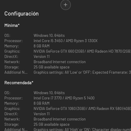
directamente del anime e inspirada en la idea de «luchar con hordas de
enemigos mientras te lanzas a la aventura con tus fieles aliados».
Configuración
¡ONE PIECE: PIRATE WARRIORS 4 pone al día la acción de PIRATE
Mínima
*
WARRIORS! Inspirado en el concepto de «experimentar un campo de
batalla real de ONE PIECE», los edificios se derrumbarán durante los
OS:
Windows 10, 64bits
combates y los ataques generarán humo y polvo, para que disfrutes como
Processor:
Intel Core i5 3450 / AMD Ryzen 3 1300X
nunca del mundo de ONE PIECE.
Memory:
8 GB RAM
Graphics:
NVIDIA GeForce GTX 660 (2GB) / AMD Radeon HD 7870 (2GB
La incorporación de nuevos elementos que no pudieron añadirse a
DirectX:
Version 11
entregas anteriores hace que la acción de PIRATE WARRIORS sea aún
Network:
Broadband Internet connection
más trepidante.
Storage:
25 GB available space
Additional Notes:
Graphics settings: All 'Low' or 'OFF'; Expected Framerate:
Recomendada
*
OS:
Windows 10, 64bits
Processor:
Intel Core i7 3770 / AMD Ryzen 5 1400
Memory:
8 GB RAM
Graphics:
NVIDIA GeForce GTX 1060 (3GB) / AMD Radeon RX 580 (4GB)
DirectX:
Version 11
Network:
Broadband Internet connection
Storage:
25 GB available space
Additional Notes:
Graphics settings: All 'High' or 'ON'; 'Character display n