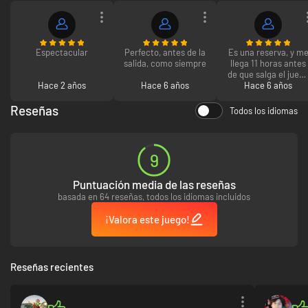
Espectacular
Perfecto, antes de la
Es una reserva, y m
salida, como siempre
llega 11 horas antes
de que salga el jueg
Hace 2 años
Hace 6 años
Hace 6 años
para poder
descargarlo, 10/10!
Reseñas
Todos los idiomas
9
Puntuación media de las reseñas
basada en 64 reseñas, todos los idiomas incluidos
¡Valora este juego!
Reseñas recientes