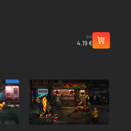
8 €
4.19 €