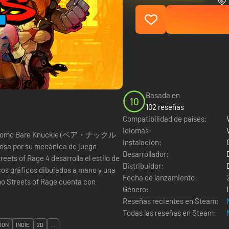
Basada en
10
102 reseñas
Compatibilidad de países:
Idiomas:
ocido como Bare Knuckle (ベア・ナックル
Instalación:
mosa por su mecánica de juego
Desarrollador:
eets of Rage 4 desarrolla el estilo de
Distribuidor:
cos gráficos dibujados a mano y una
Fecha de lanzamiento:
o Streets of Rage cuenta con
Género:
Reseñas recientes en Steam:
Todas las reseñas en Steam:
IÓN
INDIE
2D
...