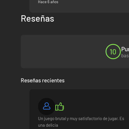
Hace 6 años
Reseñas
● Magníficos gráficos tota
● ¡Forma un equip
Pu
10
bas
● Una docena de personajes cl
Reseñas recientes
Un juego brutal y muy satisfactorio de jugar. Es
una delicia