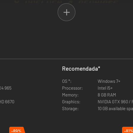
sonajes emblemáticos: Axel, Blaze, Adam y otros veteranos, reunidos 
s héroes están listos para repartir estopa a todo trapo contra un gru
Recomendada
*
OS *:
Windows 7+
X4 965
Processor:
Intel i5+
Memory:
8 GB RAM
HD 6670
Graphics:
NVIDIA GTX 960 / 
Storage:
10 GB available sp
-89%
-81