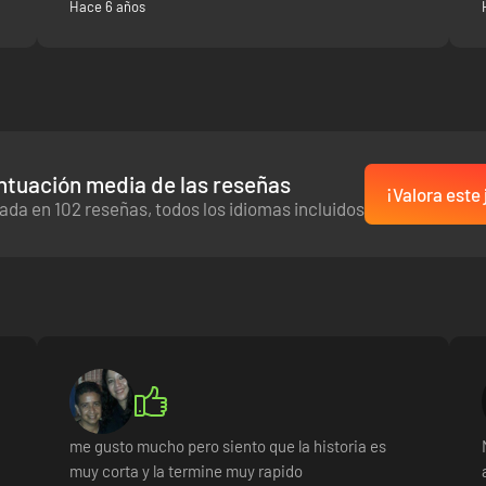
Hace 6 años
● El regreso de la legendaria saga Streets of Rage.
lmente dibujados a mano y animados por el estudio responsable de Won
● ¡Limpia Wood Oak City en solitario o con un amigo!
o de 4 personas en modo local por primera vez en modo online para re
ntuación media de las reseñas
● Estilo de juego clásico mejorado con nuevas mecánicas.
¡Valora este
ada en 102 reseñas, todos los idiomas incluidos
● Banda sonora de un amplio elenco estelar de músicos de talla mundial
● Pollos asados a mansalva.
ásicos de Streets of Rage que se pueden desbloquear y jugar en sus v
● 12 fases únicas.
me gusto mucho pero siento que la historia es
muy corta y la termine muy rapido