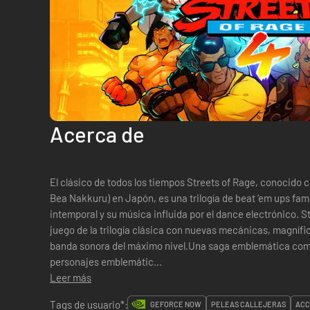
Acerca de
El clásico de todos los tiempos Streets of Rage, con
Bea Nakkuru) en Japón, es una trilogía de beat ‘em ups fa
intemporal y su música influida por el dance electrónico. Str
juego de la trilogía clásica con nuevas mecánicas, magnífi
banda sonora del máximo nivel.Una saga emblemática com
personajes emblemátic...
Leer más
Tags de usuario*:
GEFORCE NOW
PELEAS CALLEJERAS
ACC