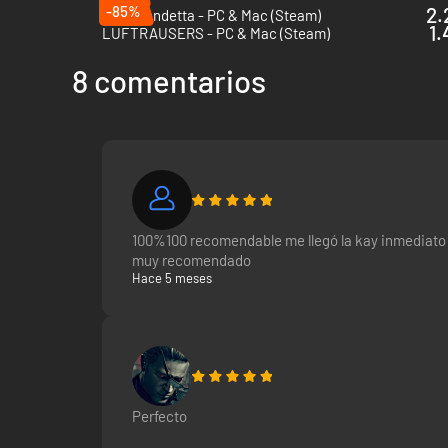
-85%
2.
Final Vendetta - PC & Mac (Steam)
1.
LUFTRAUSERS - PC & Mac (Steam)
Streets of Rage 4 será la primera entrega de la saga pr
dibujadas a mano, nuevas habilidades de combate y tema
8 comentarios
La saga es famosa en todo el mundo por su música influid
Motohiro Kawashima, Yoko Shimomura, Harumi Fujita, Ke
100%100 recomendable me llegó la kay inmediato
muy recomendado
Hace 5 meses
Perfecto