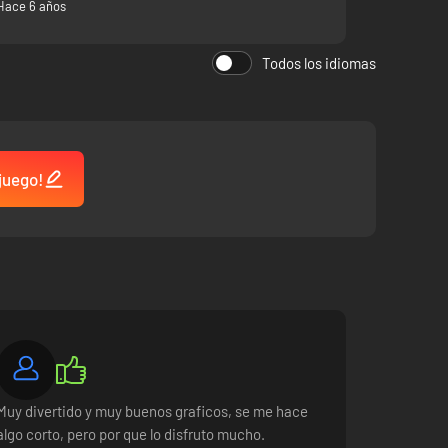
Hace 6 años
Todos los idiomas
der Boy: The Dragon’s Trap.
cuperar la ciudad!
 juego!
.
ersiones pixeladas originales.
Muy divertido y muy buenos graficos, se me hace
algo corto, pero por que lo disfruto mucho.