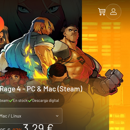
 Rage 4 - PC & Mac (Steam)
team
En stock
Descarga digital
 Mac / Linux
3.29 €