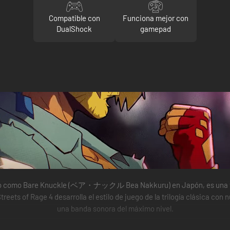
Compatible con
Funciona mejor con
DualShock
gamepad
ocido como Bare Knuckle (ベア・ナックル Bea Nakkuru) en Japón, es una tri
Streets of Rage 4 desarrolla el estilo de juego de la trilogía clásica c
una banda sonora del máximo nivel.