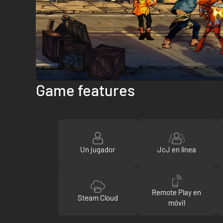
Game features
Un jugador
JcJ en línea
Remote Play en
Steam Cloud
móvil