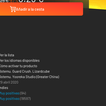
25 €
-87%
Añadir a la cesta
Ver la lista
Ver los idiomas disponibles
Cómo activar tu producto
Dotemu
,
Guard Crush
,
Lizardcube
Dotemu
,
Yooreka Studio (Greater China)
29 abril 2020
Indies
Muy positivas
(94)
Muy positivas
(
19597
)