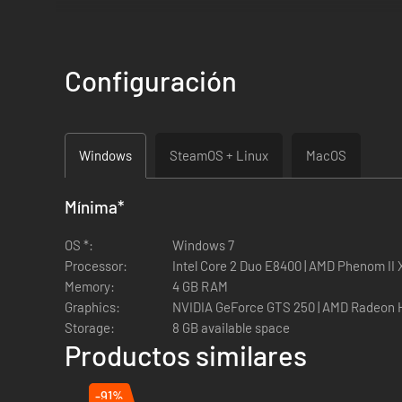
Una saga emblemática como Streets of Rage cuenta con per
Configuración
temas flipantes para escuchar, nuestro
Windows
SteamOS + Linux
MacOS
Mínima
*
OS *:
Windows 7
Processor:
Intel Core 2 Duo E8400 | AMD Phenom II 
Memory:
4 GB RAM
Graphics:
NVIDIA GeForce GTS 250 | AMD Radeon 
Storage:
8 GB available space
Productos similares
-91%