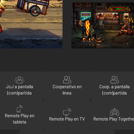
JcJ a pantalla
Cooperativo en
Coop. a pantalla
(com)partida
línea
(com)partida
Remote Play en
Remote Play en TV
Remote Play Togethe
tableta