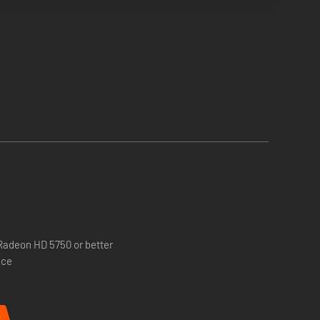
para limpiar las calles. Con algunos movimientos nuevos y
po emergente de imprudentes criminales.
Radeon HD 5750 or better
ace
%