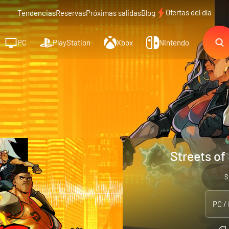
Ofertas del día
Tendencias
Reservas
Próximas salidas
Blog
PC
PlayStation
Xbox
Nintendo
Streets of
S
PC /