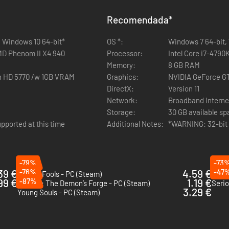
Recomendada
*
, Windows 10 64-bit*
OS *:
Windows 7 64-bit, 
mentosos, pero eso no impide a nuestros héroes pasearse por sus calle
MD Phenom II X4 940
Processor:
Intel Core i7-479
Memory:
8 GB RAM
n HD 5770 /w 1GB VRAM
Graphics:
NVIDIA GeForce G
DirectX:
Version 11
Network:
Broadband Interne
Storage:
30 GB available s
so de esta gigantesca espada a dos manos, capaz de decapitar a vario
pported at this time
Additional Notes:
*WARNING: 32-bit O
-79%
-73
39 €
-76%
4.59 €
-47
Ship of Fools - PC (Steam)
Quake
99 €
-87%
1.19 €
Hunted: The Demon’s Forge - PC (Steam)
Serio
3.29 €
Young Souls - PC (Steam)
 logros.