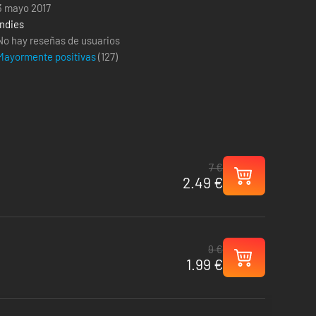
3 mayo 2017
Indies
No hay reseñas de usuarios
Mayormente positivas
(
127
)
7 €
2.49 €
9 €
1.99 €