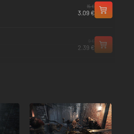
15 €
3.09 €
9 €
2.39 €