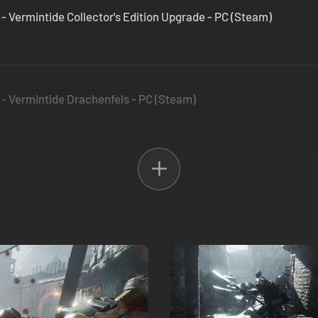
Vermintide Collector's Edition Upgrade - PC (Steam)
 Vermintide Drachenfels - PC (Steam)