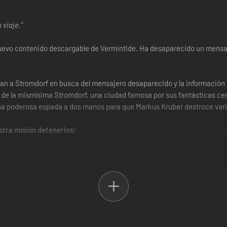
 viaje.”
nuevo contenido descargable de Vermintide. Ha desaparecido un mensaje
dean a Stromdorf en busca del mensajero desaparecido y la información
 de la mismísima Stromdorf, una ciudad famosa por sus fantásticas cerv
na poderosa espada a dos manos para que Markus Kruber destroce vario
stra misión detenerlos!
ón de estas bellas y verdes colinas. ¡Esperemos que los héroes no lle