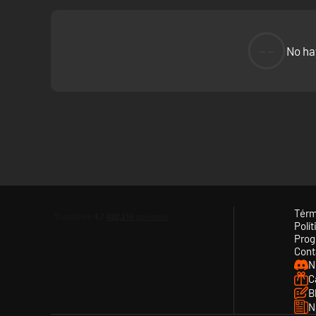
--
No ha
Térm
Polít
Prog
Cont
N
C
B
N