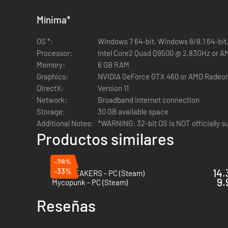
Mínima
*
OS *:
Windows 7 64-bit, Windows 8/8.1 64-bit
Actitud solidaria -
Los cielos de Stromdorf son siempre tor
Processor:
Intel Core2 Quad Q9500 @ 2.83GHz or A
Memory:
6 GB RAM
Graphics:
NVIDIA GeForce GTX 460 or AMD Radeo
DirectX:
Version 11
Network:
Broadband Internet connection
Storage:
30 GB available space
Espada del Ejecutor -
Markus Kruber está deseando hacer u
Additional Notes:
*WARNING: 32-bit OS is NOT officially su
los niveles del contenido descargable Stromdorf.
Productos similares
-28%
-33%
14.
GODBREAKERS - PC (Steam)
9.
Mycopunk - PC (Steam)
5 Nuevos logros -
Es hora de ponerte a prueba con 5 nuevos
Reseñas