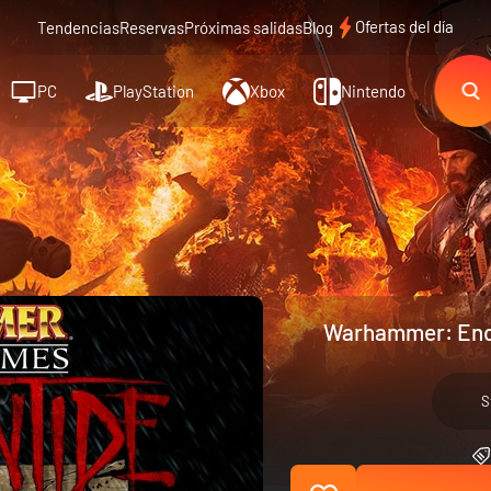
Ofertas del día
Tendencias
Reservas
Próximas salidas
Blog
PC
PlayStation
Xbox
Nintendo
Warhammer: End 
S