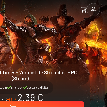
Times - Vermintide Stromdorf - PC
(Steam)
team
En stock
Descarga digital
2.39 €
7 €
-65%