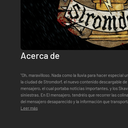
Acerca de
"Oh, maravilloso. Nada como la lluvia para hacer especial un viaje.” Parece que algo n
la ciudad de Stromdorf, el nuevo contenido descargable d
mensajero, el cual portaba noticias importantes, y los Sk
siniestras. En El mensajero, tendréis que recorrer las colinas que rodean a Stromdorf en busca
del mensajero desaparecido y la información que transport
con Actitud solidaria y...
Leer más