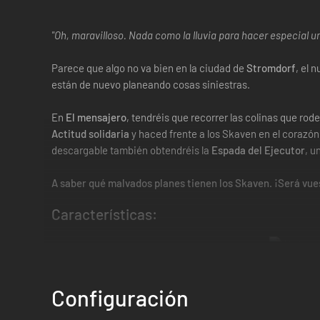
"Oh, maravilloso. Nada como la lluvia para hacer especial un
Parece que algo no va bien en la ciudad de
Stromdorf
, el 
están de nuevo planeando cosas siniestras.
En
El mensajero
, tendréis que recorrer las colinas que ro
Actitud solidaria
y haced frente a los Skaven en el corazón
descargable también obtendréis la
Espada del Ejecutor
, u
A saber qué malvados planes tienen los Skaven. ¡Será vue
Características:
Configuración
El mensajero -
El mensajero desparecido está en algún rinc