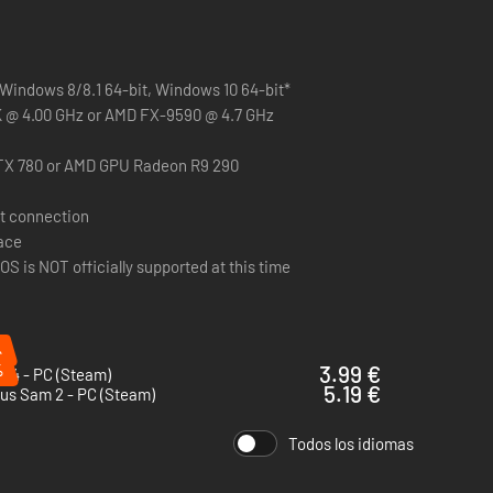
Windows 8/8.1 64-bit, Windows 10 64-bit*
s fangosas para hacer frente a los Skaven.
0K @ 4.00 GHz or AMD FX-9590 @ 4.7 GHz
TX 780 or AMD GPU Radeon R9 290
t connection
pace
s Skaven a la vez. Esta arma solo se puede conseguir en
S is NOT officially supported at this time
%
%
3.99 €
 4 - PC (Steam)
5.19 €
us Sam 2 - PC (Steam)
Todos los idiomas