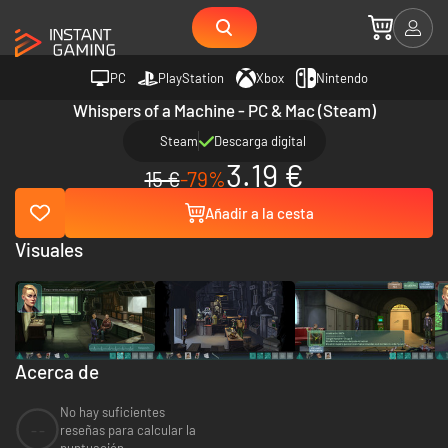
PC
PlayStation
Xbox
Nintendo
Whispers of a Machine - PC & Mac (Steam)
Steam
Descarga digital
3.19 €
15 €
-79%
Añadir a la cesta
Visuales
Acerca de
No hay suficientes
--
reseñas para calcular la
puntuación