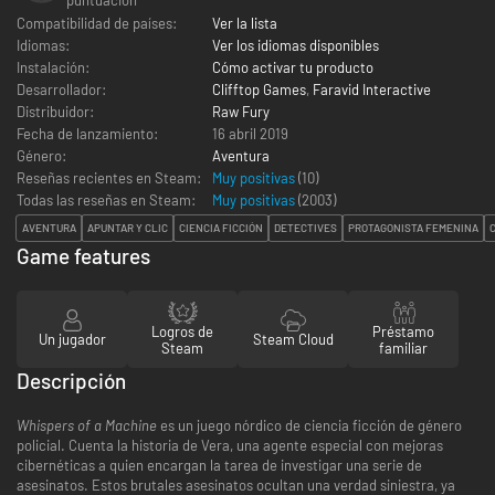
Compatibilidad de países:
Ver la lista
Idiomas:
Ver los idiomas disponibles
Instalación:
Cómo activar tu producto
Desarrollador:
Clifftop Games
,
Faravid Interactive
Distribuidor:
Raw Fury
Fecha de lanzamiento:
16 abril 2019
Género:
Aventura
Reseñas recientes en Steam:
Muy positivas
(10)
Todas las reseñas en Steam:
Muy positivas
(
2003
)
AVENTURA
APUNTAR Y CLIC
CIENCIA FICCIÓN
DETECTIVES
PROTAGONISTA FEMENINA
Game features
Logros de
Préstamo
Un jugador
Steam Cloud
Steam
familiar
Descripción
Whispers of a Machine
es un juego nórdico de ciencia ficción de género
policial. Cuenta la historia de Vera, una agente especial con mejoras
cibernéticas a quien encargan la tarea de investigar una serie de
asesinatos. Estos brutales asesinatos ocultan una verdad siniestra, ya