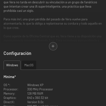
que Vera no tarda en descubrir su vinculación a un grupo de fanáticos
que intentan crear una IA superinteligente, una práctica que lleva
prohibida casi un siglo.
Para más inri, una gran pérdida del pasado de Vera vuelve para
atormentarla, lo que la obliga a replantearse su cordura y todo aquello en
lo que cree.
Como agente de la Oficina Central que es, Vera tiene a su disposición una
nanosustancia avanzada llamada Azul. Esta tecnología extraordinaria y
codiciada le permite desarrollar habilidades sobrehumanas adaptadas a
su propia mentalidad.
Configuración
Elige tu estilo de juego y válete de estas mejoras para investigar, reunir
información y resolver puzles con múltiples soluciones.
Windows
MacOS
¿Bastará con la combinación única de habilidades e intuición de Vera
para resolver el caso o descubrirá que las cosas son más ambiguas de lo
Mínima
*
que parecen? En esta fascinante historia con giros existenciales y varios
finales, las acciones de Vera tendrán grandes consecuencias no solo para
OS *:
Windows XP
ella, sino también para toda la humanidad...
Processor:
300 MHz Processor
Memory:
128 MB RAM
Graphics:
640 x 360 32 bit
DirectX:
Version 9.0c
INVESTIGACIÓN, MEJORADA: