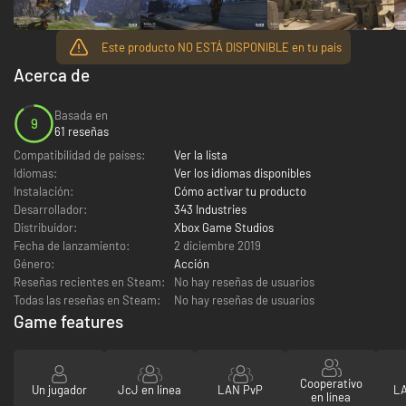
Este producto NO ESTÁ DISPONIBLE en tu país
Acerca de
Basada en
9
61 reseñas
Compatibilidad de países:
Ver la lista
Idiomas:
Ver los idiomas disponibles
Instalación:
Cómo activar tu producto
Desarrollador:
343 Industries
Distribuidor:
Xbox Game Studios
Fecha de lanzamiento:
2 diciembre 2019
Género:
Acción
Reseñas recientes en Steam:
No hay reseñas de usuarios
Todas las reseñas en Steam:
No hay reseñas de usuarios
Game features
Cooperativo
Un jugador
JcJ en línea
LAN PvP
LA
en línea