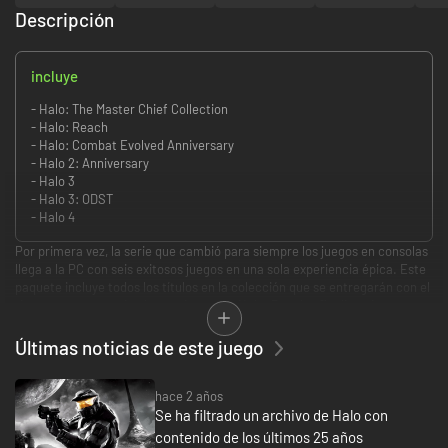
Descripción
incluye
- Halo: The Master Chief Collection
- Halo: Reach
- Halo: Combat Evolved Anniversary
- Halo 2: Anniversary
- Halo 3
- Halo 3: ODST
- Halo 4
Por primera vez, la serie que cambió para siempre los juegos en consolas
llega a la PC con seis exitosos juegos en una sola experiencia épica. Este
paquete incluye todos los títulos en la colección que se entregarán con el
tiempo, comenzando ahora mismo con Halo: Reach y finalizando con
Halo 4 en 2020.
Últimas noticias de este juego
Funciones Del Juego
hace 2 años
Optimizaciones/Configuración de PC: Halo: The Master Chief
Se ha filtrado un archivo de Halo con
Collection ahora está optimizado para PC con compatibilidad para
ratón y teclado, funciones nativas de PC, hasta 4K UHD y al menos
contenido de los últimos 25 años