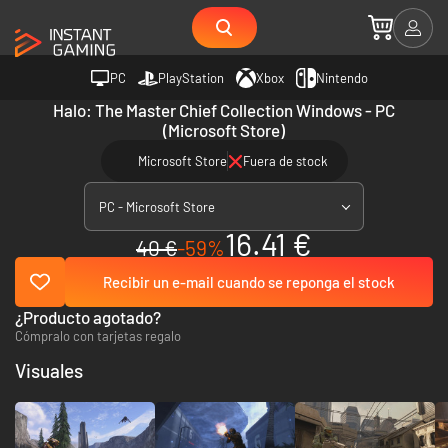
PC
PlayStation
Xbox
Nintendo
Halo: The Master Chief Collection Windows - PC
(Microsoft Store)
Microsoft Store
Fuera de stock
PC - Microsoft Store
16.41 €
40 €
-59%
Recibir un e-mail cuando se reponga el stock
¿Producto agotado?
Cómpralo con tarjetas regalo
Visuales