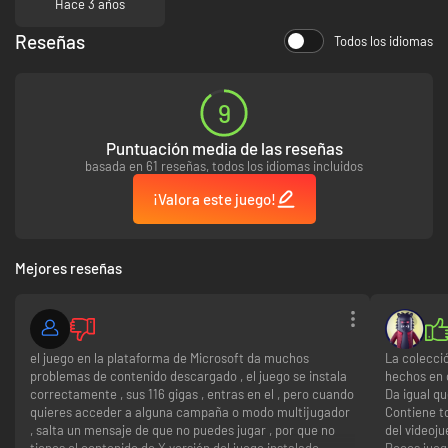
Hace 3 años
llevar el resto de la Master Chief Collection a la PC durante el
próximo año.
Reseñas
Todos los idiomas
Comienza tu aventura en Halo hoy mismo al lado del Master Chief en el
9
legendario Halo: Combat Evolved Anniversary. Sigue de cerca la crucial
batalla por la humanidad en Halo: Reach, vive la épica saga del Master
Puntuación media de las reseñas
Chief y revela los misterios de un ancestral planeta Halo. Disfruta con las
basada en 61 reseñas, todos los idiomas incluidos
legendarias experiencias multijugador a través de 19 mapas memorables
y la capacidad de alternar entre las gráficas remasterizadas en la edición
¡Valora este juego!
de Aniversario y las gráficas originales de la campaña Halo: Combat
Evolved.
Para conocer la información más reciente sobre The Master Chief
Mejores reseñas
Collection y todo lo relacionado con Halo, visita
Comprueba los requerimientos del sistema para conocer las
especificaciones mínimas de hardware que necesitas para lograr las
el juego en la plataforma de Microsoft da muchos
La colecci
métricas de rendimiento ideales.
problemas de contenido descargado , el juego se instala
hechos en 
correctamente , sus 116 gigas , entras en el , pero cuando
Da igual q
quieres acceder a alguna campaña o modo multijugador
Contiene to
, salta un mensaje de que no puedes jugar , por que no
del videoju