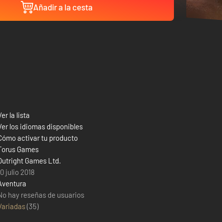
Añadir a la cesta
Ver la lista
Ver los idiomas disponibles
Cómo activar tu producto
Torus Games
Outright Games Ltd.
10 julio 2018
Aventura
No hay reseñas de usuarios
Variadas
(
35
)