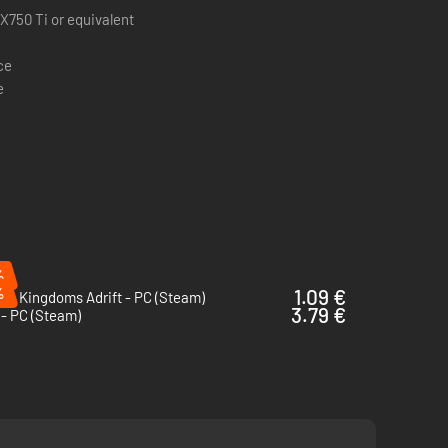
X750 Ti or equivalent
ce
e
%
%
1.09 €
ip: Kingdoms Adrift - PC (Steam)
3.79 €
- PC (Steam)