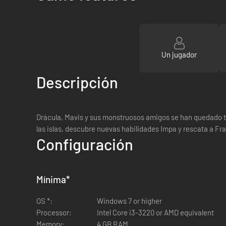
Un jugador
Descripción
Drácula, Mavis y sus monstruosos amigos se han quedado tira
las islas, descubre nuevas habilidades Impa y rescata a Fra
Configuración
Mínima
*
OS *:
Windows 7 or higher
Processor:
Intel Core i3-3220 or AMD equivalent
Memory:
4 GB RAM