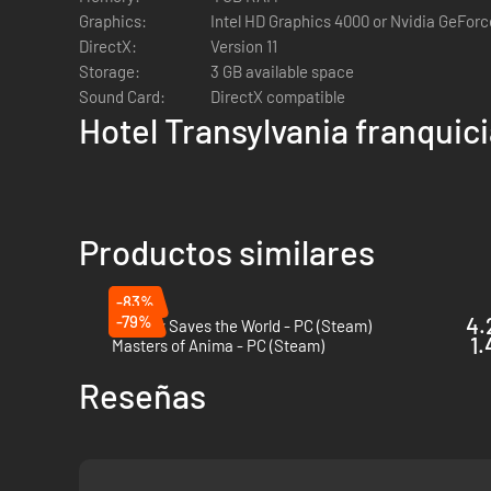
Graphics:
Intel HD Graphics 4000 or Nvidia GeFor
DirectX:
Version 11
Storage:
3 GB available space
Sound Card:
DirectX compatible
Hotel Transylvania franquic
Productos similares
-83%
-79%
4.
Nobody Saves the World - PC (Steam)
1.
Masters of Anima - PC (Steam)
Reseñas