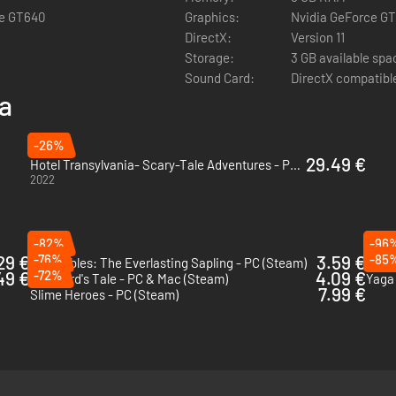
ce GT640
Graphics:
Nvidia GeForce GT
DirectX:
Version 11
Storage:
3 GB available spa
Sound Card:
DirectX compatibl
ia
-26%
29.49 €
Hotel Transylvania- Scary-Tale Adventures - PC (Steam)
2022
-82%
-96
29 €
-76%
3.59 €
-85
Bug Fables: The Everlasting Sapling - PC (Steam)
Airsh
49 €
-72%
4.09 €
The Bard's Tale - PC & Mac (Steam)
Yaga 
7.99 €
Slime Heroes - PC (Steam)