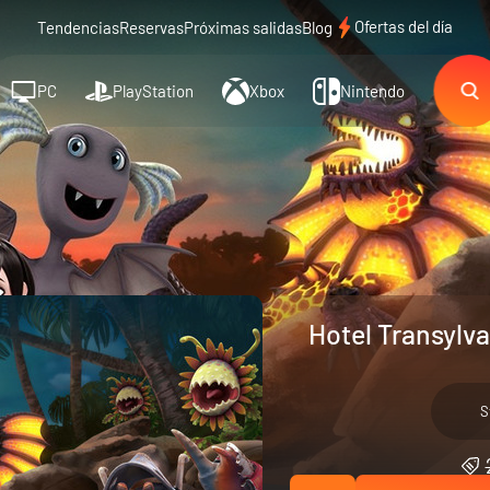
Ofertas del día
Tendencias
Reservas
Próximas salidas
Blog
PC
PlayStation
Xbox
Nintendo
Hotel Transylv
S