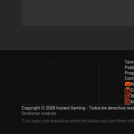
Térm
Polít
Prog
Cont
N
C
B
N
Copyright © 2026 Instant Gaming - Todos los derechos res
Gestionar cookies
*Los tags y los requisitos están incluidos solo con fines in