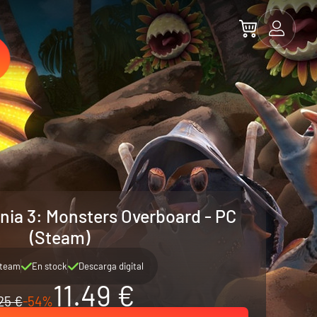
ania 3: Monsters Overboard - PC
(Steam)
team
En stock
Descarga digital
11.49 €
25 €
-54%