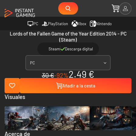
PC
PlayStation
Xbox
Nintendo
Lords of the Fallen Game of the Year Edition 2014 - PC
(Steam)
Steam
Descarga digital
PC
2.49 €
30 €
-92%
Añadir a la cesta
Visuales
Acerca de