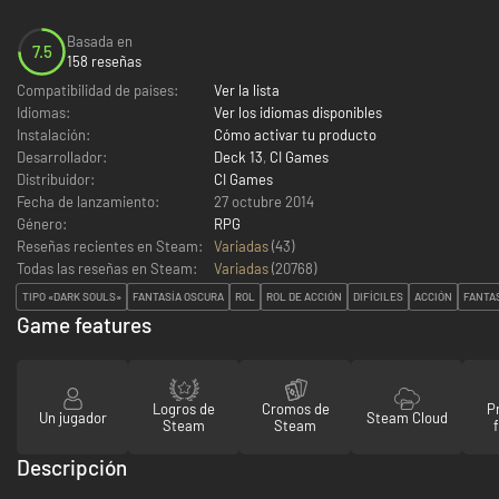
Basada en
7.5
158 reseñas
Compatibilidad de países:
Ver la lista
Idiomas:
Ver los idiomas disponibles
Instalación:
Cómo activar tu producto
Desarrollador:
Deck 13
,
CI Games
Distribuidor:
CI Games
Fecha de lanzamiento:
27 octubre 2014
Género:
RPG
Reseñas recientes en Steam:
Variadas
(43)
Todas las reseñas en Steam:
Variadas
(
20768
)
TIPO «DARK SOULS»
FANTASÍA OSCURA
ROL
ROL DE ACCIÓN
DIFÍCILES
ACCIÓN
FANTA
Game features
Logros de
Cromos de
P
Un jugador
Steam Cloud
Steam
Steam
Descripción