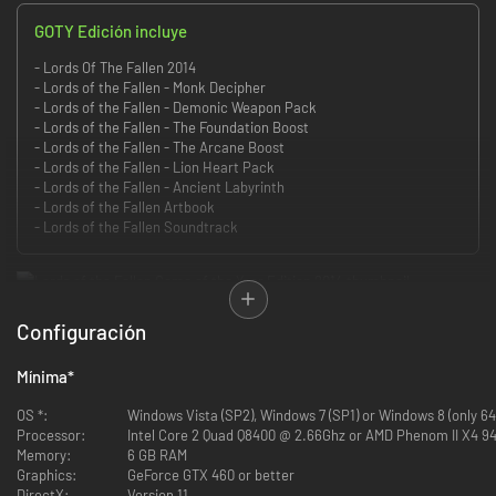
GOTY Edición incluye
- Lords Of The Fallen 2014
- Lords of the Fallen - Monk Decipher
- Lords of the Fallen - Demonic Weapon Pack
- Lords of the Fallen - The Foundation Boost
- Lords of the Fallen - The Arcane Boost
- Lords of the Fallen - Lion Heart Pack
- Lords of the Fallen - Ancient Labyrinth
- Lords of the Fallen Artbook
- Lords of the Fallen Soundtrack
Configuración
En tiempos antiguos, el reino de los hombres estaba regido por Adyr, un
Mínima
*
terrible y malévolo dios que esclavizaba a la humanidad. Pero con el
tiempo, el espíritu de rebelión comenzó a gestarse en el corazón de los
OS *:
Windows Vista (SP2), Windows 7 (SP1) or Windows 8 (only 64
humanos. Guiados por tres poderosos seres, los Jueces, los hombres se
Processor:
Intel Core 2 Quad Q8400 @ 2.66Ghz or AMD Phenom II X4 9
alzaron y derrocaron a Adyr y a su monstruoso ejército de los Rhogar,
Memory:
6 GB RAM
desterrándolos a una dimensión remota. Ahora la humanidad era libre de
Graphics:
GeForce GTX 460 or better
decidir su propio destino y dictaminar un nuevo orden...
DirectX:
Version 11