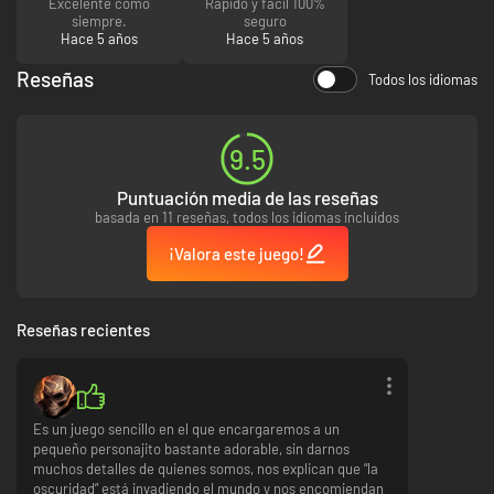
Excelente como
Rápido y fácil 100%
un feroz guerrero.
siempre.
seguro
Hace 5 años
Hace 5 años
Perdido en el vacío
Reseñas
Todos los idiomas
Lejos de Penumbra, hay una tierra perdida llamada El Vacío. Encuentra
las entradas al Vacío para descubrir desafíos de plataforma abstractos
que requieren de una gran maestría para reunir las valiosas recompensas
que se ocultan en su interior.
9.5
Puntuación media de las reseñas
basada en 11 reseñas, todos los idiomas incluidos
¡Valora este juego!
Reseñas recientes
Es un juego sencillo en el que encargaremos a un
pequeño personajito bastante adorable, sin darnos
muchos detalles de quienes somos, nos explican que “la
oscuridad” está invadiendo el mundo y nos encomiendan