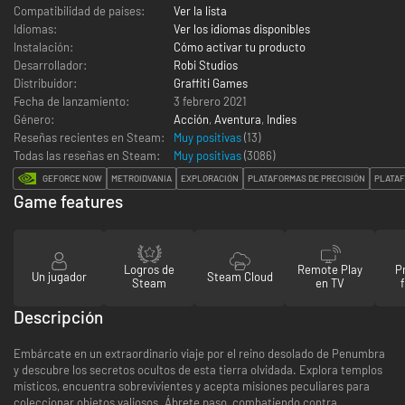
Compatibilidad de países:
Ver la lista
Idiomas:
Ver los idiomas disponibles
Instalación:
Cómo activar tu producto
Desarrollador:
Robi Studios
Distribuidor:
Graffiti Games
Fecha de lanzamiento:
3 febrero 2021
Género:
Acción
,
Aventura
,
Indies
Reseñas recientes en Steam:
Muy positivas
(13)
Todas las reseñas en Steam:
Muy positivas
(
3086
)
GEFORCE NOW
METROIDVANIA
EXPLORACIÓN
PLATAFORMAS DE PRECISIÓN
PLATAF
Game features
Logros de
Remote Play
P
Un jugador
Steam Cloud
Steam
en TV
Descripción
Embárcate en un extraordinario viaje por el reino desolado de Penumbra
y descubre los secretos ocultos de esta tierra olvidada. Explora templos
místicos, encuentra sobrevivientes y acepta misiones peculiares para
coleccionar objetos valiosos. Ábrete paso, combatiendo contra