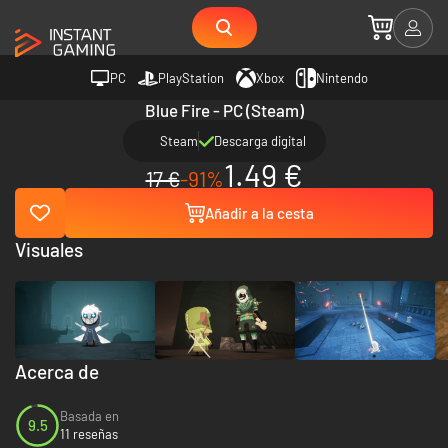
PC
PlayStation
Xbox
Nintendo
Blue Fire - PC (Steam)
Steam
Descarga digital
1.49 €
17 €
-91%
Añadir a la cesta
Visuales
Acerca de
Basada en
9.5
11 reseñas