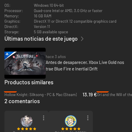
repletas de variados enemigos, complejos desafíos de plataforma en 3D,
OS:
Windows 10 64-bit
misiones, objetos coleccionables y mucho más.
Processor:
Quad-core Intel or AMD, 3.0 GHz or faster
Memory:
16 GB RAM
Combate contra formidables adversarios
Graphics:
DirectX 11 or DirectX 12 compatible graphics card
DirectX:
Version 11
Enfréntate a peligrosos enemigos con estilos de pelea distintos y forma
Storage:
5 GB available space
parte de intensos combates de plataforma contra jefes.
Últimas noticias de este juego
Encuentra sobrevivientes peculiares
Hace mucho tiempo que Penumbra cayó en la oscuridad, pero aquellos
hace 3 años
que sobrevivieron a la caída del reino te ayudarán a desbloquear valiosas
Antes de desaparecer, Xbox Live Gold nos
recompensas.
trae Blue Fire e Inertial Drift
Coleccionables
Productos similares
Antaño un reino rico y lujoso, Penumbra está repleto de muchos
-32%
-79%
coleccionables y objetos para descubrir, recoger, vender, comerciar y
13.19 €
Hollow Knight: Silksong - PC & Mac (Steam)
Ori and the Will of t
comprar.
2 comentarios
Mejoras
Ningún guerrero puede enfrentarse a los peligros que acechan en
Penumbra sin el equipamiento adecuado. Mejora tus espadas, colecciona
valiosos amuletos y desbloquea nuevas habilidades para transformarte en