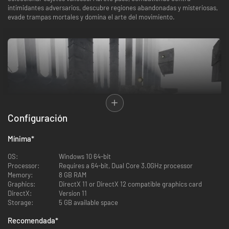
intimidantes adversarios, descubre regiones abandonadas y misteriosas,
evade trampas mortales y domina el arte del movimiento.
Configuración
Mínima
*
OS:
Windows 10 64-bit
Processor:
Requires a 64-bit, Dual Core 3.0GHz processor
Memory:
8 GB RAM
Graphics:
DirectX 11 or DirectX 12 compatible graphics card
Características:
DirectX:
Version 11
Storage:
5 GB available space
Un mundo inolvidable
Recomendada
*
Recorre una tierra en ruinas llamada Penumbra y explora áreas únicas