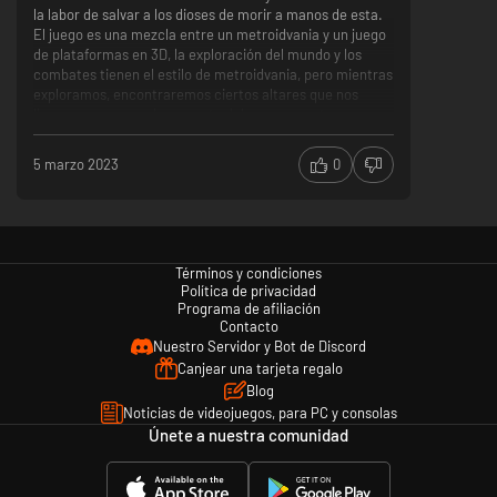
la labor de salvar a los dioses de morir a manos de esta.
El juego es una mezcla entre un metroidvania y un juego
de plataformas en 3D, la exploración del mundo y los
combates tienen el estilo de metroidvania, pero mientras
exploramos, encontraremos ciertos altares que nos
llevaran a una prueba, en esta deberemos sortear
diferentes obstáculos haciendo uso de las habilidades
que vamos obteniendo a lo largo de la historia. La
5 marzo 2023
0
dificultad general del juego es media-baja, su historia es
buena y sus misiones secundarias interesantes, Lo único
malo es que el juego no cuenta con un mapa, siendo muy
necesario puesto que es muy sencillo perderse, ya sea
porque no has explorado un camino y creas que si o
Términos y condiciones
porque des vueltas y vueltas sin ver hacia donde ir. En
Política de privacidad
conclusión, es un buen juego para entretenerte unas 15
Programa de afiliación
horas con plataformeo interesante y una buena historia,
Contacto
pero debes tener en cuenta que en ocasiones será
Nuestro Servidor y Bot de Discord
frustrante el no saber hacia dónde ir.
Canjear una tarjeta regalo
Le falta un mapa
Blog
Noticias de videojuegos, para PC y consolas
Únete a nuestra comunidad