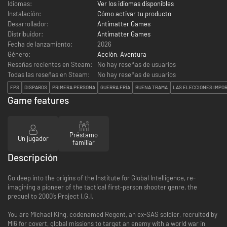
Idiomas:
Ver los idiomas disponibles
Instalación:
Cómo activar tu producto
Desarrollador:
Antimatter Games
Distribuidor:
Antimatter Games
Fecha de lanzamiento:
2026
Género:
Acción
,
Aventura
Reseñas recientes en Steam:
No hay reseñas de usuarios
Todas las reseñas en Steam:
No hay reseñas de usuarios
FPS
DISPAROS
PRIMERA PERSONA
GUERRA FRÍA
BUENA TRAMA
LAS ELECCIONES IMPO
Game features
Préstamo
Un jugador
familiar
Descripción
Go deep into the origins of the Institute for Global Intelligence, re-
imagining a pioneer of the tactical first-person shooter genre, the
prequel to 2000’s Project I.G.I.
You are Michael King, codenamed Regent, an ex-SAS soldier, recruited by
MI6 for covert, global missions to target an enemy with a world war in