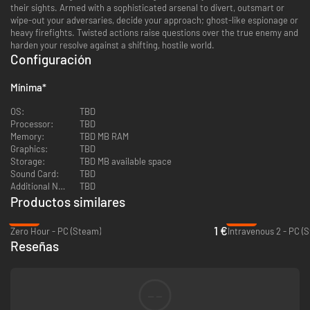
their sights. Armed with a sophisticated arsenal to divert, outsmart or
wipe-out your adversaries, decide your approach; ghost-like espionage or
heavy firefights. Twisted actions raise questions over the true enemy and
harden your resolve against a shifting, hostile world.
Configuración
Mínima
*
OS:
TBD
Processor:
TBD
Memory:
TBD MB RAM
Graphics:
TBD
Storage:
TBD MB available space
Sound Card:
TBD
Additional Notes:
TBD
Productos similares
-90%
-93%
1 €
Zero Hour - PC (Steam)
Intravenous 2 - PC (
Reseñas
--