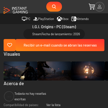
PC
PlayStation
Xbox
Nintendo
I.G.I. Origins - PC (Steam)
Steam
Fecha de lanzamiento: 2026
Recibir un e-mail cuando se abran las reservas
Visuales
Acerca de
Todavía no hay reseñas
--
escritas
Compatibilidad de países:
Ver la lista