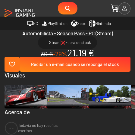
PC
PlayStation
Xbox
Nintendo
Automobilista - Season Pass - PC (Steam)
Steam
Fuera de stock
21.19 €
30 €
-29%
Recibir un e-mail cuando se reponga el stock
Visuales
Acerca de
Todavía no hay reseñas
--
escritas