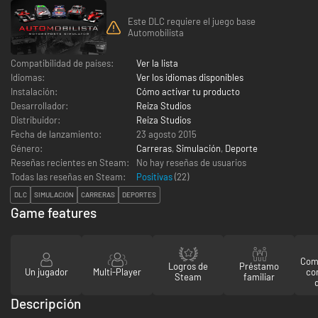
Este DLC requiere el juego base
Automobilista
Compatibilidad de países:
Ver la lista
Idiomas:
Ver los idiomas disponibles
Instalación:
Cómo activar tu producto
Desarrollador:
Reiza Studios
Distribuidor:
Reiza Studios
Fecha de lanzamiento:
23 agosto 2015
Género:
Carreras
,
Simulación
,
Deporte
Reseñas recientes en Steam:
No hay reseñas de usuarios
Todas las reseñas en Steam:
Positivas
(
22
)
DLC
SIMULACIÓN
CARRERAS
DEPORTES
Game features
Comp
Logros de
Préstamo
Un jugador
Multi-Player
co
Steam
familiar
Descripción