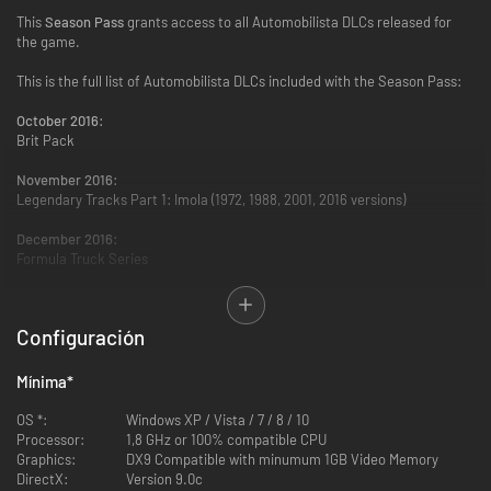
This
Season Pass
grants access to all Automobilista DLCs released for
the game.
This is the full list of Automobilista DLCs included with the Season Pass:
October 2016:
Brit Pack
November 2016:
Legendary Tracks Part 1: Imola (1972, 1988, 2001, 2016 versions)
December 2016:
Formula Truck Series
February 2017:
Legendary Tracks Part 2 - Adelaide Street Course (1988, 2016 versions)
Configuración
May 2017:
Legendary Tracks Part 3 - Hockenheim (1972, 1988, 2001, 2016 versions)
Mínima
*
JSeptember 2017:
OS *:
Windows XP / Vista / 7 / 8 / 10
Brazilian Classic Touring Car Series
Processor:
1,8 GHz or 100% compatible CPU
Graphics:
DX9 Compatible with minumum 1GB Video Memory
JSeptember 2019:
DirectX:
Version 9.0c