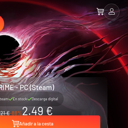
RIME - PC (Steam)
team
En stock
Descarga digital
2.49 €
21 €
-88%
Añadir a la cesta