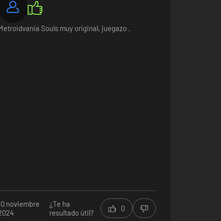
Metroidvania Souls muy original, juegazo .
erdad tu estilo de juego.
10 noviembre
¿Te ha
0
2024
resultado útil?