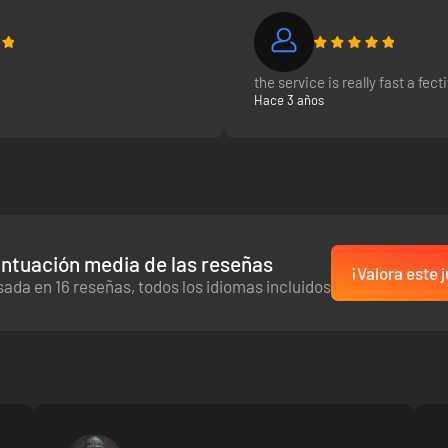
the service is really fast a fect
Hace 3 años
ntuación media de las reseñas
¡Valora este 
as hechas de criaturas vivas que mutan su forma durante el combate, 
ada en 16 reseñas, todos los idiomas incluidos