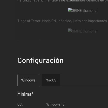
Parting Shade: Enfréntate a los extenuantes desafíos de p
Tinge of Terror: Modo PN+ añadido, junto con importantes
Colors of Rot: Explora el Lecho, una enorme zona nueva i
Configuración
Un extraño material se colapsa sobre sí mismo, el mundo se
Lo que te espera es un lugar desconocido, extraño en su prop
de enemigos que encontrarás y usa sus propios rasgos contra
Windows
MacOS
GRIME te permite jugar como quieras, mejorando únicamente
enemigos mientras atraviesas evocadores entornos, conoces
Mínima
*
OS:
Windows 10