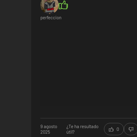
perfeccion
•
Progresión de habilidades única -
Da caza a desafiantes m
9 agosto
¿Te ha resultado
0
2025
útil?