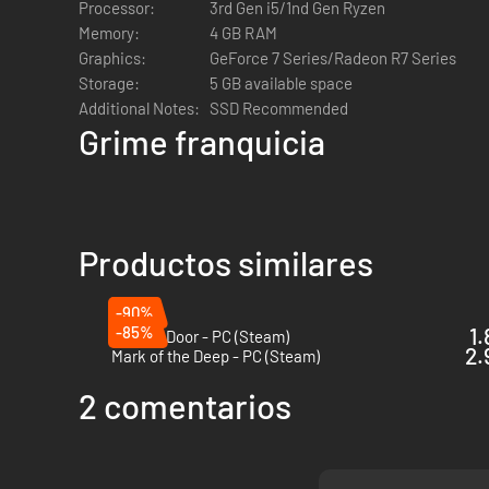
•
Surrealismo deslumbrante -
Descubre secretos misterioso
Processor:
3rd Gen i5/1nd Gen Ryzen
largo y ancho de un mundo orgánico e interconectado, repr
Memory:
4 GB RAM
Graphics:
GeForce 7 Series/Radeon R7 Series
Storage:
5 GB available space
Additional Notes:
SSD Recommended
Grime franquicia
Productos similares
-90%
-85%
1.
Death's Door - PC (Steam)
2.
Mark of the Deep - PC (Steam)
2 comentarios
•
Combate desafiando la muerte -
Castiga a los enemigos p
la guerra a un mundo viviente.