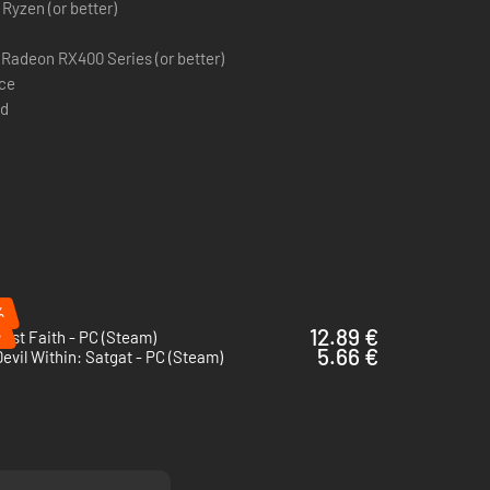
ajes sobrenaturales en civilizaciones características a lo
 Ryzen (or better)
ropio mundo y trágatelos enteros.
/Radeon RX400 Series (or better)
ace
d
%
%
12.89 €
ast Faith - PC (Steam)
5.66 €
evil Within: Satgat - PC (Steam)
bsórbelos para hacer crecer tu fuerza mientras le declaras