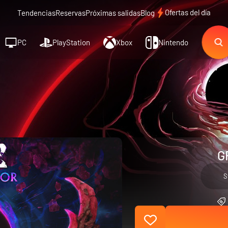
Ofertas del día
Tendencias
Reservas
Próximas salidas
Blog
PC
PlayStation
Xbox
Nintendo
G
S