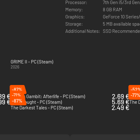
s en cuevas llorosas y desiertos cubiertos de rostros. Conoce a person
Processor:
7th Gen i5/3rd Gen
oducido en un 3D de otro planeta. Enfréntate a enemigos nacidos del p
Memory:
8 GB RAM
Graphics:
GeForce 10 Series
Storage:
5 MB available sp
Additional Notes:
SSD Recommende
GRIME II - PC (Steam)
2026
-87%
-52
89 €
-71%
2.69 €
-77
Death's Gambit: Afterlife - PC (Steam)
The L
99 €
-87%
5.69 €
Voidwrought - PC (Steam)
The D
2.49 €
The Darkest Tales - PC (Steam)
arando sus ataques, machácalos desde el suelo o incluso en el aire y a