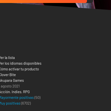
Ver la lista
Ver los idiomas disponibles
Cómo activar tu producto
Clover Bite
Akupara Games
1 agosto 2021
Acción
,
Indies
,
RPG
Mayormente positivas
(50)
Muy positivas
(
6702
)