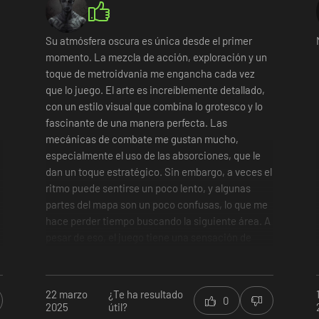
Su atmósfera oscura es única desde el primer
momento. La mezcla de acción, exploración y un
toque de metroidvania me engancha cada vez
que lo juego. El arte es increíblemente detallado,
con un estilo visual que combina lo grotesco y lo
onstruos y absórbelos para mejorar tus habilidades y personalizar de v
fascinante de una manera perfecta. Las
mecánicas de combate me gustan mucho,
especialmente el uso de las absorciones, que le
dan un toque estratégico. Sin embargo, a veces el
ritmo puede sentirse un poco lento, y algunas
partes del mapa son un poco confusas, lo que me
hace perder tiempo buscando la siguiente área. A
pesar de eso, el juego tiene una sensación de
recompensa cada vez que superas una sección
difícil.
Estilo visual único y fascinante.
22 marzo
¿Te ha resultado
Combate desafiante y mecánicas de absorción
0
2025
útil?
interesantes.