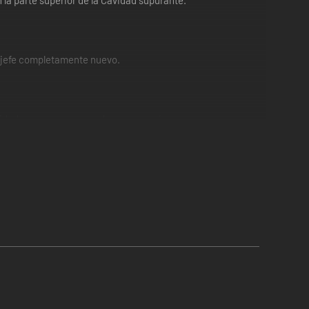
la parte superior de la Cavidad supurante.
n jefe completamente nuevo.
lidades, nuevos rasgos de armas y más.
s. Explora el surrealista entorno, absorbe la gran cantidad
Descubrirás que hay más de una forma de destrozar a los