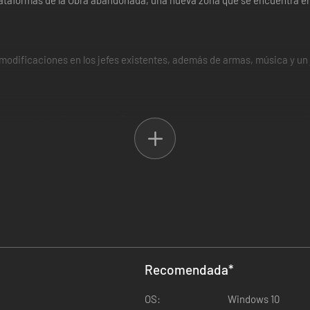
lataformas de la Obra abandonada, una nueva zona que se encuentra en 
 modificaciones en los jefes existentes, además de armas, música y u
nterconectada. También hay 3 jefes nuevos, música nueva, nuevas habi
 estremece y contrae, y de repente vienes al mundo a presión.
ia familiaridad, y debes sobrevivir a los horrores a los que te enfrenta
 ellos mientras te conviertes en algo superior a lo que fuiste.
 los rasgos que te parezcan más apropiados para tu estilo personal. 
 a sus habitantes y averiguas el origen de su locura.
Recomendada
*
OS:
Windows 10