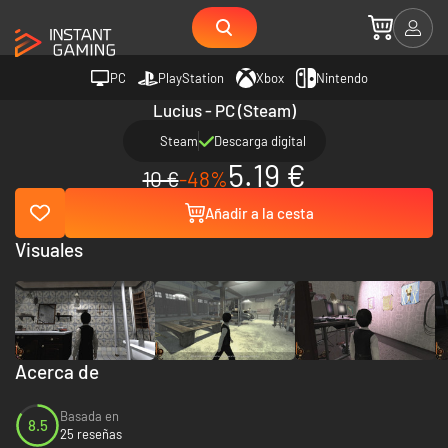
PC
PlayStation
Xbox
Nintendo
Lucius - PC (Steam)
Steam
Descarga digital
5.19 €
10 €
-48%
Añadir a la cesta
Visuales
Acerca de
Basada en
8.5
25 reseñas