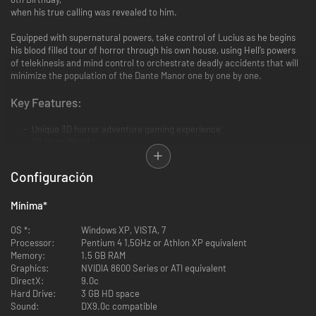
when his true calling was revealed to him.
Equipped with supernatural powers, take control of Lucius as he begins
his blood filled tour of horror through his own house, using Hell’s powers
of telekinesis and mind control to orchestrate deadly accidents that will
minimize the population of the Dante Manor one by one by one.
Key Features:
Unique 3D horror adventure gaming experience
3D Open World
Cinematic Cut-scenes
Breathtaking Atmosphere and Stunning Visuals
Configuración
Harness Supernatural Powers, including Telekinesis and Mind
Control
Mínima
*
Experience the terror of a classic tale from the horror movie genre
OS *:
Windows XP, VISTA, 7
Processor:
Pentium 4 1,5GHz or Athlon XP equivalent
Memory:
1.5 GB RAM
Graphics:
NVIDIA 8600 Series or ATI equivalent
DirectX:
9.0c
Hard Drive:
3 GB HD space
Sound:
DX9.0c compatible