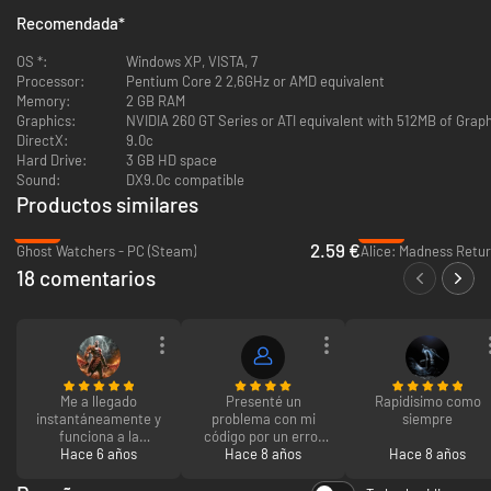
Recomendada
*
OS *:
Windows XP, VISTA, 7
Processor:
Pentium Core 2 2,6GHz or AMD equivalent
Memory:
2 GB RAM
Graphics:
NVIDIA 260 GT Series or ATI equivalent with 512MB of Gra
DirectX:
9.0c
Hard Drive:
3 GB HD space
Sound:
DX9.0c compatible
Productos similares
-79%
-70%
2.59 €
Ghost Watchers - PC (Steam)
Alice: Madness Retur
18 comentarios
Me a llegado
Presenté un
Rapidisimo como
instantáneamente y
problema con mi
siempre
funciona a la
código por un error
Hace 6 años
perfección.
de parte de IG pero
Hace 8 años
Hace 8 años
en menos de diez
minutos ellos me lo