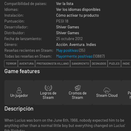
Compatibilidad de países:
Ver la lista
Idiomas:
Ver los idiomas disponibles
Instalación:
Cómo activar tu producto
Puntuación:
PEGI 18
Desarrollador:
Shiver Games
Distribuidor:
Shiver Games
Fecha de lanzamiento:
25 octubre 2012
Género:
Acción
,
Aventura
,
Indies
Reseñas recientes en Steam:
Muy positivas
(35)
Todas las reseñas en Steam:
Mayormente positivas
(
10887
)
TERROR
AVENTURA
PROTAGONISTA VILLANO
SANGRIENTO
DESNUDOS
PUZLES
INDIE
Game features
Logros de
Cromos de
P
Un jugador
Steam Cloud
Steam
Steam
Descripción
When Lucius was born on the June 6th, 1966, nobody expected him to be
anything other than a normal little boy but everything changed on Lucius’
6th Birthday,