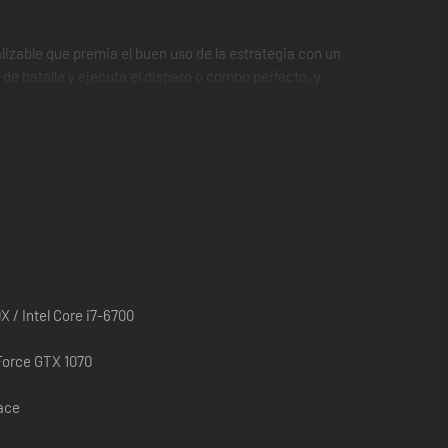
izable que premia el buen uso de la estrategia con un
e batalla y ejecuta el disparo o combo perfecto, y
de una experiencia única y emocionante con una
ntos y secretos ocultos que te ayudarán contra Lilith y sus
los cómics ni en las películas.
 / Intel Core i7-6700
AMD RX 5700 / GeForce GTX 1070
pace