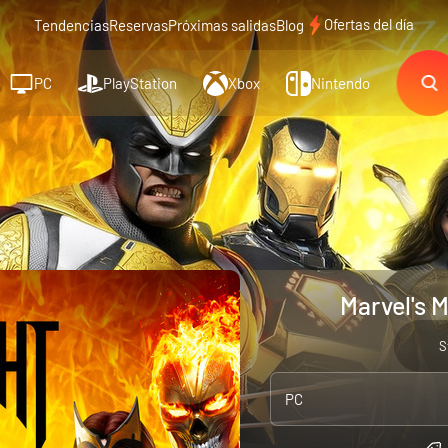
Ofertas del día
Tendencias
Reservas
Próximas salidas
Blog
PC
PlayStation
Xbox
Nintendo
Marvel's 
S
PC