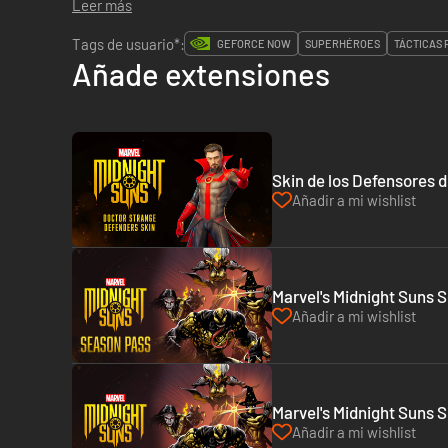
Leer más
Tags de usuario*:
GEFORCE NOW
SUPERHÉROES
TÁCTICAS 
Añade extensiones
Skin de los Defensores d
Añadir a mi wishlist
Marvel's Midnight Suns 
Añadir a mi wishlist
Marvel's Midnight Suns 
Añadir a mi wishlist