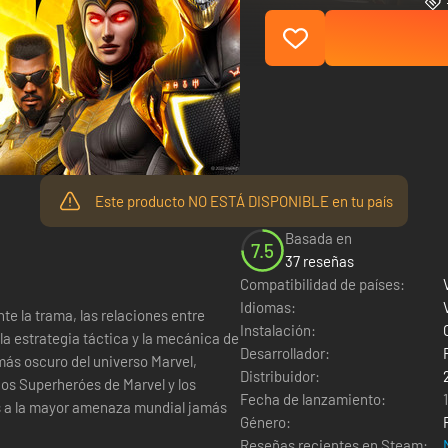
Este producto NO ESTÁ DISPONIBLE en tu país
Basada en
7.5
37 reseñas
Compatibilidad de países:
Idiomas:
nte la trama, las relaciones entre
Instalación:
la estrategia táctica y la mecánica de
Desarrollador:
más oscuro del universo Marvel,
Distribuidor:
ios Superheróes de Marvel y los
Fecha de lanzamiento:
is a la mayor amenaza mundial jamás
Género:
Reseñas recientes en Steam: