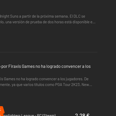
dnight Suns a partir de la próxima semana. El DLC se
elo, una versión de prueba de dos horas está disponible en
o por Firaxis Games no ha logrado convencer a los
xis Games no ha logrado convencer a los jugadores. De
mente, ya que varios títulos como PGA Tour 2K23, New
%
%
2.28 €
Lamplighters League - PC (Steam)