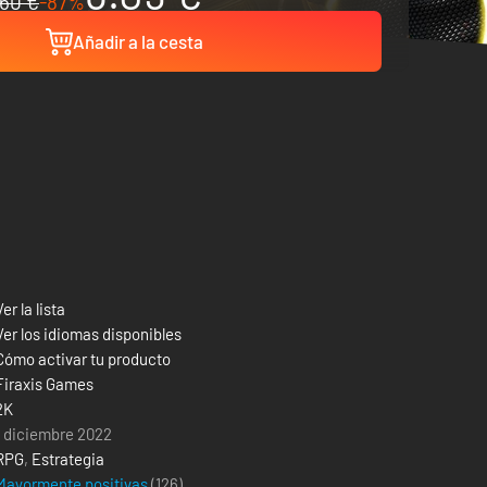
60 €
-87%
Añadir a la cesta
Ver la lista
Ver los idiomas disponibles
Cómo activar tu producto
Firaxis Games
2K
1 diciembre 2022
RPG
,
Estrategia
Mayormente positivas
(126)