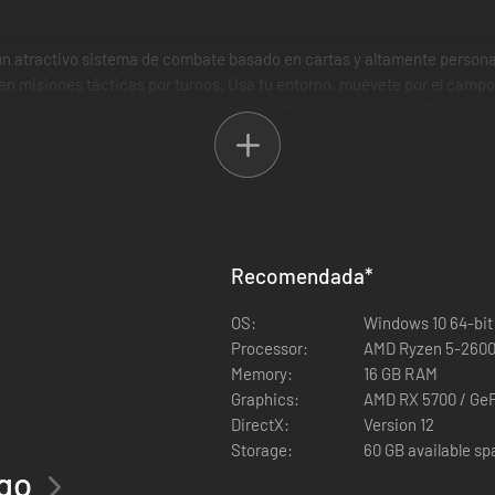
un atractivo sistema de combate basado en cartas y altamente personal
 misiones tácticas por turnos. Usa tu entorno, muévete por el campo d
speciales para ganar ventaja en cada enfrentamiento épico. Disfruta 
 combates basados en cartas.
lora la abadía, tu propia base secreta, para descubrir poderosos eleme
es Marvel mientras interactúas con ellos como nunca lo has hecho ni en 
Recomendada
*
OS:
Windows 10 64-bit
Processor:
AMD Ryzen 5-2600X
Memory:
16 GB RAM
Graphics:
DirectX:
Version 12
Storage:
60 GB available s
ego