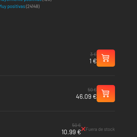
Muy positivas
(
24148
)
3 €
1 €
50 €
46.09 €
50 €
Fuera de stock
10.99 €