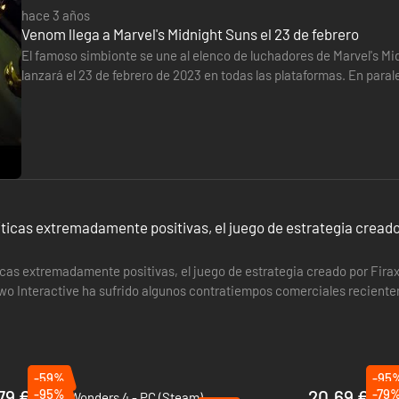
hace 3 años
Venom llega a Marvel's Midnight Suns el 23 de febrero
El famoso simbionte se une al elenco de luchadores de Marvel's Mi
lanzará el 23 de febrero de 2023 en todas las plataformas. En paral
PS5 para suscriptores de PlayStation Plus. En Xbox, la demo…
íticas extremadamente positivas, el juego de estrategia cread
ticas extremadamente positivas, el juego de estrategia creado por Fira
o Interactive ha sufrido algunos contratiempos comerciales reciente
 Borderlands y…
-59%
-95
79 €
-95%
20.69 €
-79
Age of Wonders 4 - PC (Steam)
The 