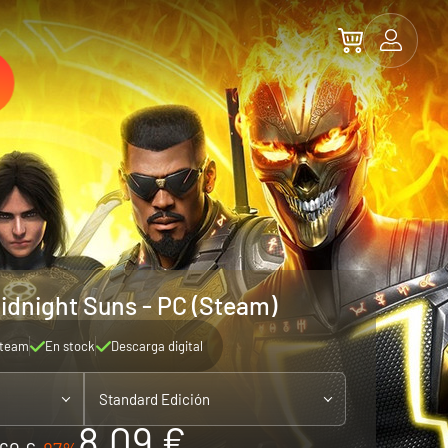
Midnight Suns - PC (Steam)
team
En stock
Descarga digital
Standard Edición
8.09 €