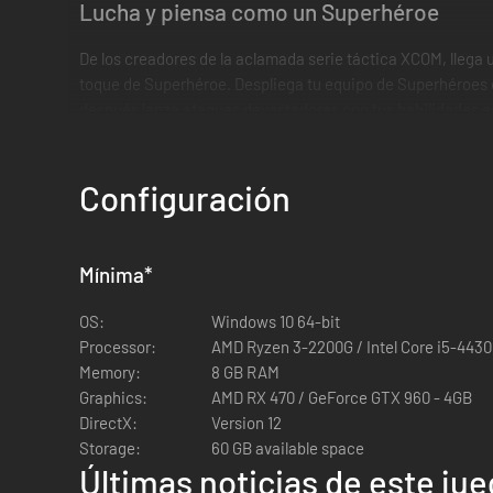
Lucha y piensa como un Superhéroe
De los creadores de la aclamada serie táctica XCOM, llega 
toque de Superhéroe. Despliega tu equipo de Superhéroes en
después lanza ataques devastadores con tus habilidades e
combinación de elementos de los juegos tácticos y de los
Vive entre auténticas leyendas
Configuración
Descubre la vida de los Superhéroes en su tiempo libre. Exp
esbirros. Hazte amigo y conoce a fondo algunos de tus héro
Mínima
*
OS:
Windows 10 64-bit
Processor:
AMD Ryzen 3-2200G / Intel Core i5-4430
Memory:
8 GB RAM
Graphics:
AMD RX 470 / GeForce GTX 960 - 4GB
DirectX:
Version 12
Storage:
60 GB available space
Últimas noticias de este ju