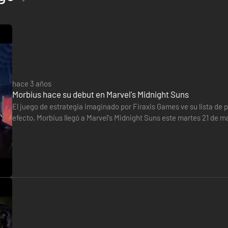
hace 3 años
Morbius hace su debut en Marvel's Midnight Suns
El juego de estrategia imaginado por Firaxis Games ve su lista d
efecto, Morbius llegó a Marvel's Midnight Suns este martes 21 de m
agregado, hay 11 nuevas habilidades, misiones de historia adicion