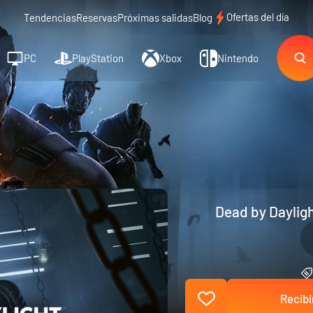
Ofertas del día
Tendencias
Reservas
Próximas salidas
Blog
PC
PlayStation
Xbox
Nintendo
Dead by Dayligh
Recibi