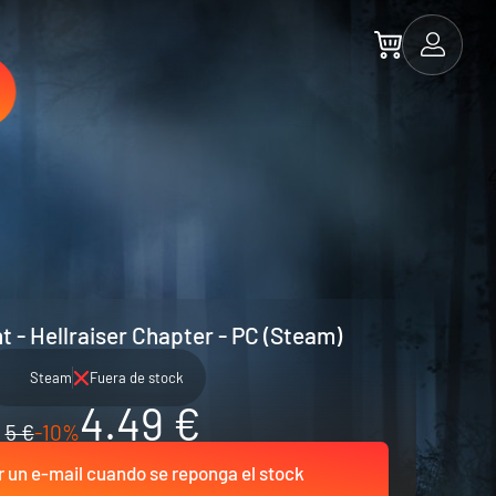
t - Hellraiser Chapter - PC (Steam)
Steam
Fuera de stock
4.49 €
5 €
-10%
r un e-mail cuando se reponga el stock