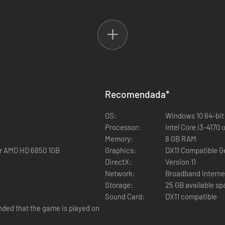
e los sentidos, entre las que se incluye la ilimitada excitación del plac
Ente, sabíamos que no tardaría en caer en las manos de algún curioso. A
todo el reino.
Poder de Pinhead: Invocaciones de dolor
er y dolor tan inmensos que pueden descuartizarte el alma.
suelta el botón para abrirla. Cuando la abras, toca el botón de la habil
Recomendada
*
OS:
Windows 10 64-bit
ducirá más si le alcanzan una segunda y tercera cadena. Los supervivi
Processor:
Intel Core i3-4170
Memory:
8 GB RAM
or AMD HD 6850 1GB
Graphics:
DX11 Compatible G
nfiguración del Lamento inicia una Caza encadenada e invoca cadenas q
DirectX:
Version 11
Network:
Broadband Interne
stado Inconsciencia y se invocarán cadenas ocasionalmente para atacarl
Storage:
25 GB available s
rompecabezas. Mientras tanto, Pinhead podrá ver su ubicación y teletr
Sound Card:
DX11 compatible
nded that the game is played on
ctiva una Caza encadenada y todos los supervivientes quedarán atra