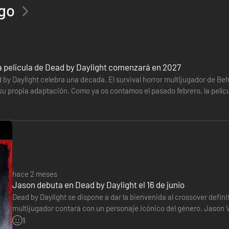
ego
 después de que la haya usado Pinhead o un superviviente.
la película de Dead by Daylight comenzará en 2027
by Daylight celebra una década. El survival horror multijugador de Beha
su propia adaptación. Como ya os contamos el pasado febrero, la pelíc
n (Valhalla…
ador con mayor progreso durante un tiempo. Podrás ver su aura de colo
hace 2 meses
Jason debuta en Dead by Daylight el 16 de junio
Dead by Daylight se dispone a dar la bienvenida al crossover definit
eficio: Juguete en un tótem apagado aleatorio, maldiciéndolo con Incons
multijugador contará con un personaje icónico del género. Jason Vor
 debe purificarlo personalmente para recuperarse.
estudio Behaviour Interactive ha sacado un tráiler…
1