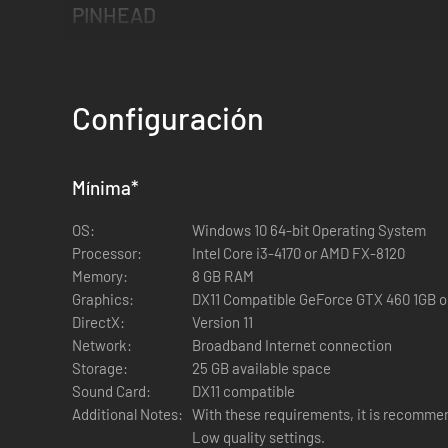
PINHEAD
Pinhead es todo un explorador de las regiones del más allá d
como la Configuración del Lamento apareció en el reino del 
siguiente fue un delicioso sufrimiento que se extendió por 
Configuración
Una puerta de entrada extradimensional que lleva a un plac
Pulsa el botón de poder para crear una puerta de entrada y 
Mínima
*
Guía la cadena hasta un superviviente para atraparlo.
OS:
Windows 10 64-bit Operating System
Este no podrá esprintar. Su velocidad de movimiento se re
Processor:
Intel Core i3-4170 or AMD FX-8120
Memory:
8 GB RAM
CONFIGURACIÓN DEL LAMENTO
Graphics:
DX11 Compatible GeForce GTX 460 1GB 
Si no se interactúa con ella, la caja conocida como la Co
DirectX:
Version 11
Network:
Broadband Internet connection
Un superviviente que recoja esta caja sufre el efecto de e
Storage:
25 GB available space
Lamento para poner fin a la Caza encadenada y quitarle el 
Sound Card:
DX11 compatible
Additional Notes:
With these requirements, it is recomme
Cuando Pinhead recoja la Configuración del Lamento, se a
Low quality settings.
gritos y mostrará sus ubicaciones.