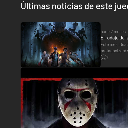
Últimas noticias de este ju
La Configuración del Lamento aparecerá en un lugar nuevo
hace 2 meses
El rodaje de 
Este mes, Dead 
protagonizará 
Thordur Palsso
2
Pinhead posee
3 habilidades nuevas.
Candado
Después de reparar un generador, el Ente bloquea el gener
Maleficio: Juguete
Al colgar a un superviviente por primera vez se activa Mal
maldecido puede ver el aura del tótem cuando esté cerca y