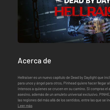
Acerca de
Hellraiser es un nuevo capítulo de Dead by Daylight que incluye un asesino, Pinhead. Demonio
para unos y ángel para otros, Pinhead quiere hacer llegar al 
intensos a quienes se crucen en su camino. Si compras el 
asesino, además de un amuleto universal exclusivo. PINHEADPinhead es todo un explorador de
las regiones del más allá de los sentidos, entre las que se in
placer y el dolor.Cuand...
Leer más