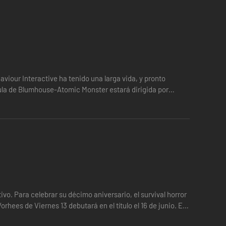
viour Interactive ha tenido una larga vida, y pronto
ula de Blumhouse-Atomic Monster estará dirigida por
r blanco mientras tanto.
ivo. Para celebrar su décimo aniversario, el survival horror
ciencia hasta que se purifique el tótem. El superviviente
hees de Viernes 13 debutará en el título el 16 de junio. El