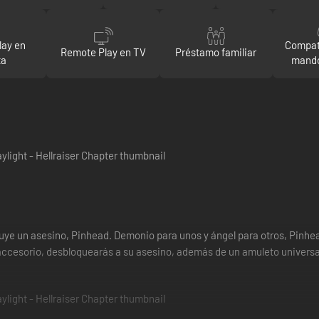
lay en
Compat
Remote Play en TV
Préstamo familiar
ta
mando
ye un asesino, Pinhead. Demonio para unos y ángel para otros, Pinhead q
accesorio, desbloquearás a su asesino, además de un amuleto universa