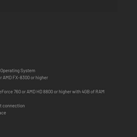
er y el dolor.Cuando la llave a otra dimensión conocida
l resolver el rompecabezas de la caja, él llegó. Lo
idad para invocar una cadena diabólica que podrás controlar.
 Operating System
entes pueden usar la acción Liberar para escapar.
 or AMD FX-8300 or higher
eForce 760 or AMD HD 8800 or higher with 4GB of RAM
ue persiguen a los supervivientes.
t connection
o. El superviviente debe resolver la Configuración del
pace
ansportarse hasta ella.
pados por cadenas automáticamente, lo que provocará sus