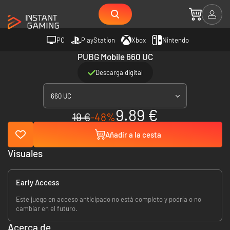
PC
PlayStation
Xbox
Nintendo
PUBG Mobile 660 UC
Descarga digital
660 UC
9.89 €
19 €
-48%
Añadir a la cesta
Visuales
Early Access
Este juego en acceso anticipado no está completo y podría o no
cambiar en el futuro.
Acerca de