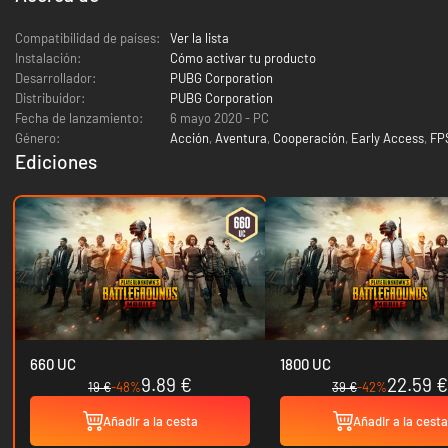
Compatibilidad de países:
Ver la lista
Instalación:
Cómo activar tu producto
Desarrollador:
PUBG Corporation
Distribuidor:
PUBG Corporation
Fecha de lanzamiento:
6 mayo 2020 - PC
Género:
Acción
,
Aventura
,
Cooperación
,
Early Access
,
FP
Ediciones
660 UC
1800 UC
9.89 €
22.59 €
19 €
-48%
39 €
-42%
Añadir a la cesta
Añadir a la cesta