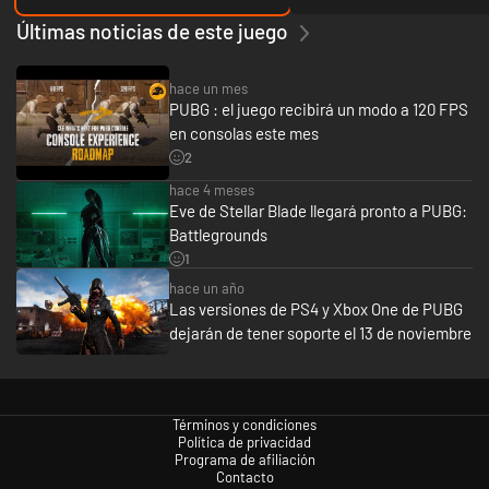
Últimas noticias de este juego
hace un mes
PUBG : el juego recibirá un modo a 120 FPS
en consolas este mes
2
hace 4 meses
Eve de Stellar Blade llegará pronto a PUBG:
Battlegrounds
1
hace un año
Las versiones de PS4 y Xbox One de PUBG
dejarán de tener soporte el 13 de noviembre
Términos y condiciones
Política de privacidad
Programa de afiliación
Contacto