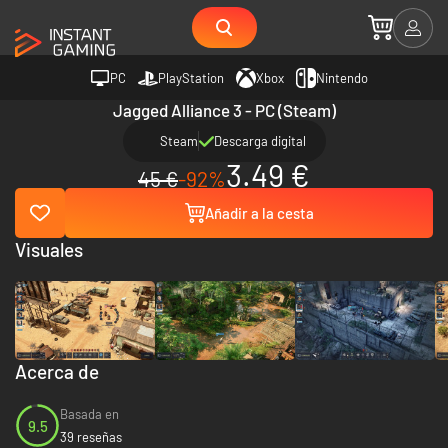
PC
PlayStation
Xbox
Nintendo
Jagged Alliance 3 - PC (Steam)
Steam
Descarga digital
3.49 €
45 €
-92%
Añadir a la cesta
Visuales
Acerca de
Basada en
9.5
39 reseñas