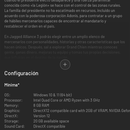
conocida como «la Legión» se hace con el control de las zonas rurales.
La familia del presidente no ha escatimado en recursos, incluido un
acuerdo con la poderosa corporación Adonis, para contratar a un grupo
de hábiles mercenarios capaces de encontrar al mandatario y
restablecer el orden en el país.
En Jagged Alliance 3 podrás elegir entre un amplio elenco de
mercenarios con personalidades, historias y otras características que los
hacen únicos. Después, sal a explorar Grand Chien mientras conoces
gente, ganas dinero, mejoras tu equipo y tomas tus propias decisiones,
que influirán en el destino de la nación.
Configuración
Disfruta de intensos combates estratégicos por turnos.
Recluta mercenarios de un amplio elenco de personajes únicos,
incluidos muchos de sobra conocidos y queridos por los fans.
Mínima
*
Saquea, rescata y personaliza tu propio arsenal de armas y
equipamiento.
OS:
Windows 10 & 11 (64 bit)
Elige entre una amplia variedad de ventajas especiales para
Processor:
Intel Quad Core or AMD Ryzen with 3 GHz
personalizar a tus mercenarios a medida que suban de nivel.
Memory:
8 GB RAM
Decide el destino de Grand Chien con un sistema de juego de rol
Graphics:
DirectX12 compatible card with 2GB of VRAM, NVIDIA Gef
abierto.
DirectX:
Version 12
Controla territorios, entrena a los lugareños, lidera varios equipos y
Storage:
20 GB available space
defiéndete de las fuerzas enemigas en un mundo vivo y activo.
Sound Card:
DirectX compatible