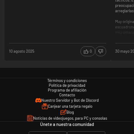
preocupaci
arreglarlas
Muy origin
escuadron
micromanag
tratarlos 
Táctico
Variabil
10 agosto 2025
0
30 mayo 2
Microm
Términos y condiciones
Política de privacidad
Programa de afiliación
Contacto
Nuestro Servidor y Bot de Discord
Canjear una tarjeta regalo
Blog
Noticias de videojuegos, para PC y consolas
Únete a nuestra comunidad