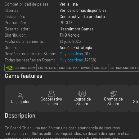
Compatibilidad de países:
Ver la lista
Idiomas:
Ver los idiomas disponibles
Instalación:
Cómo activar tu producto
Puntuación:
PEGI 18
Desarrollador:
Haemimont Games
Distribuidor:
THQ Nordic
Fecha de lanzamiento:
13 julio 2023
Género:
Acción
,
Estrategia
Reseñas recientes en Steam:
Muy positivas
(91)
Todas las reseñas en Steam:
Muy positivas
(
14668
)
GEFORCE NOW
ESTRATEGIA
TÁCTICAS POR TURNOS
TÁCTICOS
ESTRATEGIA POR T
Game features
Cooperativo
Logros de
Cromos de
Un jugador
St
en línea
Steam
Steam
Descripción
En Grand Chien, una nación con una gran abundancia de recursos
naturales y conflictos políticos enquistados, se desata de repente el caos
cuando el presidente electo desaparece y una fuerza paramilitar