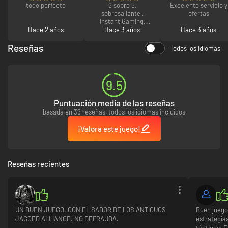
todo perfecto
6 sobre 5,
Excelente servicio y
sobresaliente ,
ofertas
Instant Gaming,
Hace 2 años
como la misma web
Hace 3 años
Hace 3 años
Reseñas
Todos los idiomas
9.5
Puntuación media de las reseñas
basada en 39 reseñas, todos los idiomas incluidos
¡Valora este juego!
Reseñas recientes
UN BUEN JUEGO. CON EL SABOR DE LOS ANTIGUOS
Buen juego
JAGGED ALLIANCE. NO DEFRAUDA.
estrategia
tácticos: