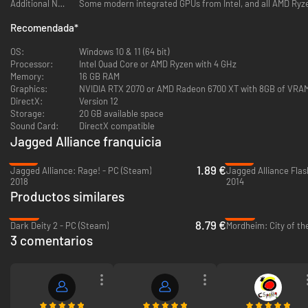
Juega la campaña con amigos en el modo cooperativo en línea.
Additional Notes:
Some modern integrated GPUs from Intel, and all AMD Ryz
Recomendada
*
OS:
Windows 10 & 11 (64 bit)
Processor:
Intel Quad Core or AMD Ryzen with 4 GHz
Memory:
16 GB RAM
Graphics:
NVIDIA RTX 2070 or AMD Radeon 6700 XT with 8GB of VRA
DirectX:
Version 12
Storage:
20 GB available space
Sound Card:
DirectX compatible
Jagged Alliance franquicia
-91%
-79%
1.89 €
Jagged Alliance: Rage! - PC (Steam)
Jagged Alliance Fla
2018
2014
Productos similares
-62%
-94%
8.79 €
Dark Deity 2 - PC (Steam)
Mordheim: City of t
3 comentarios