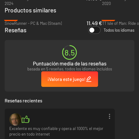
2024
2020
Aeronaves adicionales
Productos similares
• Diamond Aircraft DA40-TDI
• Diamond Aircraft DV20
-62%
-92%
• Textron Aviation Beechcraft Baron G58
11.49 €
SnowRunner - PC & Mac (Steam)
TT Isle of Man: Ride 
• Textron Aviation Cessna 152 Aerobat
Reseñas
Todos los idiomas
• Textron Aviation Cessna 172 Skyhawk
Aeropuertos adicionales mejorados
• Aeropuerto Schiphol de Ámsterdam (Países Bajos)
8.5
• Aeropuerto Internacional de El Cairo (Egipto)
• Aeropuerto Internacional de Ciudad de El Cabo (Sudáfrica)
Puntuación media de las reseñas
• Aeropuerto Internacional O’Hare (EE. UU.)
basada en 5 reseñas, todos los idiomas incluidos
• Aeropuerto Adolfo Suárez Madrid–Barajas (España)
¡Valora este juego!
Reseñas recientes
Excelente es muy confiable y opera al 1000% el mejor
precio en todo internet