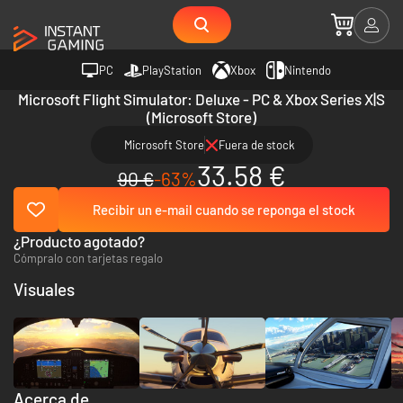
PC
PlayStation
Xbox
Nintendo
Microsoft Flight Simulator: Deluxe - PC & Xbox Series X|S
(Microsoft Store)
Microsoft Store
Fuera de stock
33.58 €
90 €
-63%
Recibir un e-mail cuando se reponga el stock
¿Producto agotado?
Cómpralo con tarjetas regalo
Visuales
Acerca de