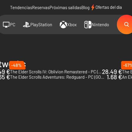
Ofertas del día
Tendencias
Reservas
Próximas salidas
Blog
PC
PlayStation
Xbox
Nintendo
ftworks
-48%
-67
49 €
28.49 €
The Elder Scrolls IV: Oblivion Remastered - PC (Steam)
65 €
1.68 €
The Elder Scrolls Adventures: Redguard - PC (GOG.com)
An El