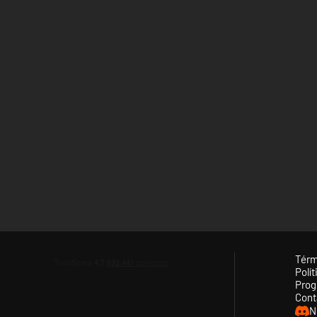
Térm
Polít
Prog
Cont
N