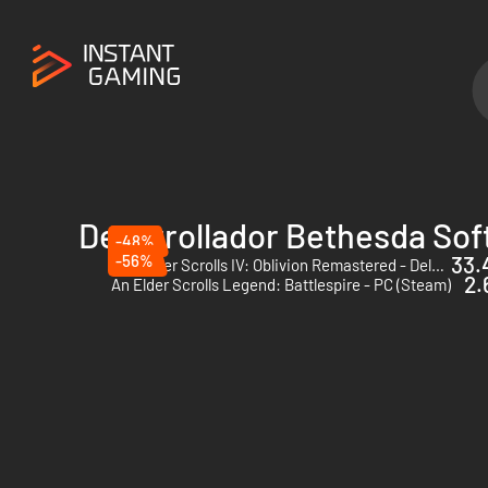
Desarrollador Bethesda So
-48%
-56%
33.
The Elder Scrolls IV: Oblivion Remastered - Deluxe Edition - PC (Steam)
2.
An Elder Scrolls Legend: Battlespire - PC (Steam)