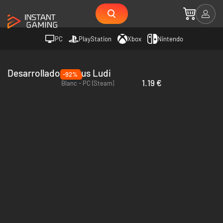
PC
PlayStation
Xbox
Nintendo
Desarrollador Casus Ludi
-92%
1.19 €
Blanc - PC (Steam)