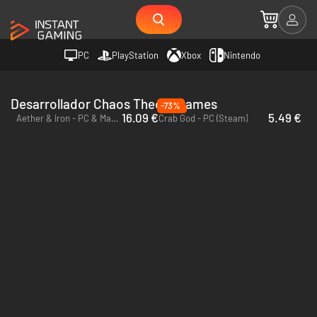
PC
PlayStation
Xbox
Nintendo
Desarrollador Chaos Theory Games
-73%
16.09 €
5.49 €
Aether & Iron - PC & Mac (Steam)
Crab God - PC (Steam)