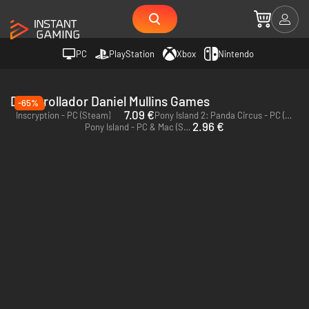
PC
PlayStation
Xbox
Nintendo
Desarrollador Daniel Mullins Games
-65%
7.09 €
Inscryption - PC (Steam)
Pony Island 2: Panda Circus - PC (Steam)
2.96 €
Pony Island - PC & Mac (Steam)