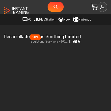
PC
PlayStation
Xbox
Nintendo
Desarrollador Game Smithing Limited
-20%
11.99 €
Soulstone Survivors - PC & Mac (Steam)