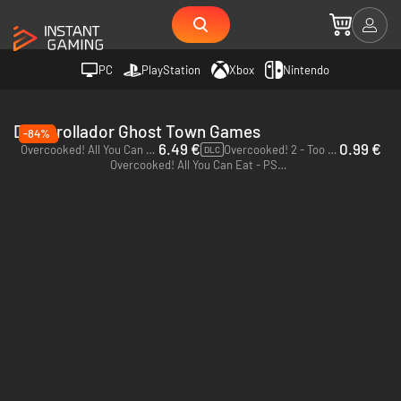
PC
PlayStation
Xbox
Nintendo
Desarrollador Ghost Town Games
-84%
6.49 €
0.99 €
Overcooked! All You Can Eat - PC (Steam)
Overcooked! 2 - Too Many Cooks Pack - PC & Mac (Steam)
DLC
Overcooked! All You Can Eat - PS4 & PS5