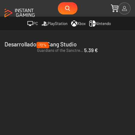
PC
PlayStation
Xbox
Nintendo
Desarrollador HuCang Studio
-72%
5.39 €
Guardians of the Sanctree - PC (Steam)