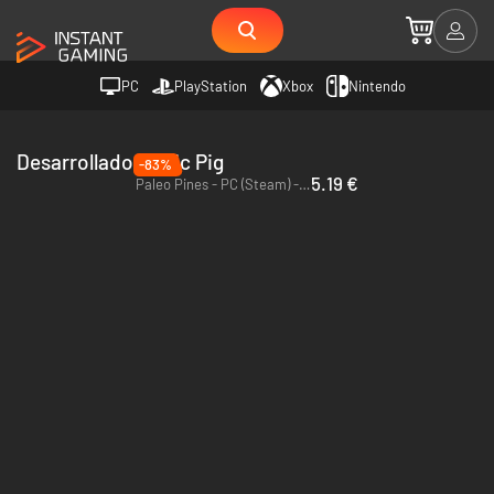
PC
PlayStation
Xbox
Nintendo
Desarrollador Italic Pig
-83%
5.19 €
Paleo Pines - PC (Steam) - Europe & US & Canada