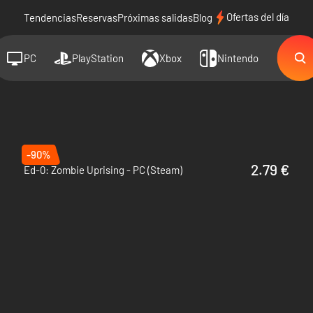
Ofertas del día
Tendencias
Reservas
Próximas salidas
Blog
PC
PlayStation
Xbox
Nintendo
-90%
2.79 €
Ed-0: Zombie Uprising - PC (Steam)