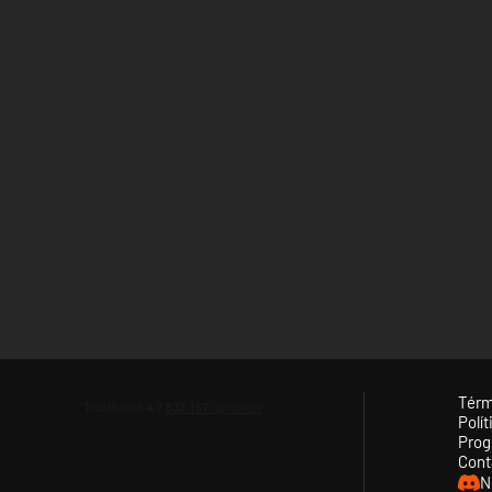
Térm
Polít
Prog
Cont
N