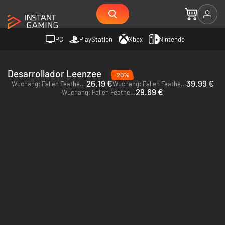
PC
PlayStation
Xbox
Nintendo
Desarrollador Leenzee
-20%
26.19 €
39.99 €
Wuchang: Fallen Feathers - PC (Steam) - Europe & US & Canada
Wuchang: Fallen Feathers - Xbox Series X|S
29.69 €
Wuchang: Fallen Feathers Deluxe Edition - PC (Steam) - Europe & US & Canada