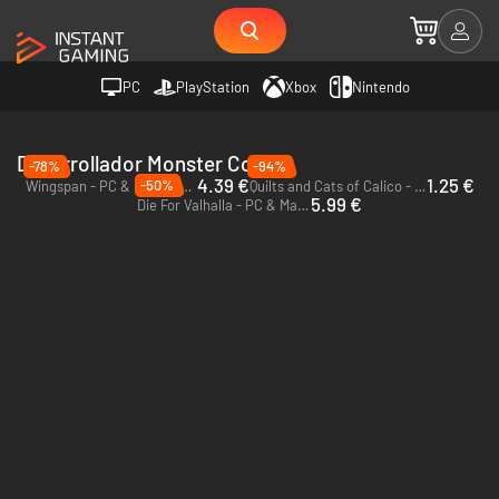
PC
PlayStation
Xbox
Nintendo
Desarrollador Monster Couch
-78%
-94%
4.39 €
1.25 €
-50%
Wingspan - PC & Mac (Steam)
Quilts and Cats of Calico - PC & Mac (Steam)
5.99 €
Die For Valhalla - PC & Mac (Steam)