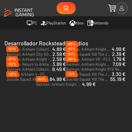
PC
PlayStation
Xbox
Nintendo
Desarrollador Rocksteady Studios
-88%
4.89 €
4.99 €
-87%
-97%
Batman: Arkham Collection - PC (Steam)
Batman: Arkham Knight Premium Edition - PC (Steam)
2.59 €
2.39 €
-91%
Batman: Arkham City GOTY - PC & Mac (Steam)
Suicide Squad: Kill The Justice League - PC (Steam) - Europe & US
2.59 €
1.79 €
-91%
-84%
Batman: Arkham Knight - PC (Steam)
Batman: Arkham VR - PC (Steam)
3.89 €
7.09 €
-82%
Batman: Return to Arkham - Xbox One - US
Batman: Arkham Knight Premium Edition - Xbox One - US
9.49 €
Batman: Arkham Collection - Xbox One - US
Batman: Arkham Knight RTX Remaster - PC
3.30 €
-23%
-31%
Batman Arkham 4 - PC
Suicide Squad: Kill The Justice League - PS5
84.99 €
55.19 €
-84%
Suicide Squad: Kill The Justice League - Digital Deluxe Edition - Xbox Series X|S
Suicide Squad: Kill The Justice League - Xbox Series X|S
4.99 €
Batman: Arkham Knight - Xbox One - US