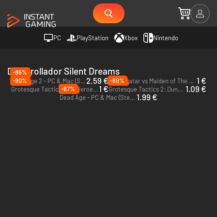
PC
PlayStation
Xbox
Nintendo
Desarrollador Silent Dreams
-86%
2.59 €
1 €
-90%
-89%
Dead Age 2 - PC & Mac (Steam)
Holy Avatar vs Maiden of The Dead - PC (Steam)
1 €
1.09 €
-87%
Grotesque Tactics: Evil Heroes - PC (Steam)
Grotesque Tactics 2: Dungeons and Donuts - PC (Steam)
1.99 €
Dead Age - PC & Mac (Steam)